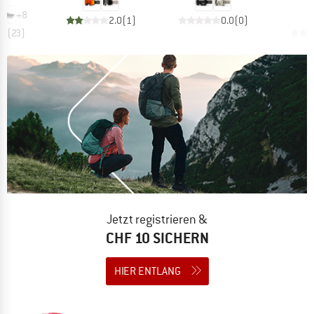
+
8
2.0
(
1
)
0.0
(
0
)
.1
(
23
)
Jetzt registrieren &
CHF 10 SICHERN
HIER ENTLANG