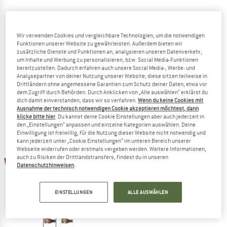
Wir verwenden Cookies und vergleichbare Technologien, um die notwendigen
SMITH
SMITH
Funktionen unserer Website zu gewährleisten. Außerdem bieten wir
Squad MTB Cat. 0 VLT 89%
Rhythm MTB Cat. 0 VLT 90%
zusätzliche Dienste und Funktionen an, analysieren unseren Datenverkehr,
Velobrille
Goggles
um Inhalte und Werbung zu personalisieren, bzw. Social Media-Funktionen
bereitzustellen. Dadurch erfahren auch unsere Social Media-, Werbe- und
CHF 109.95
CHF 76.97
CHF 104.95
CHF 73.47
Analysepartner von deiner Nutzung unserer Website; diese sitzen teilweise in
(0)
(0)
Drittländern ohne angemessene Garantien zum Schutz deiner Daten, etwa vor
dem Zugriff durch Behörden. Durch Anklicken von „Alle auswählen“ erklärst du
dich damit einverstanden, dass wir so verfahren.
Wenn du keine Cookies mit
Ausnahme der technisch notwendigen Cookie akzeptieren möchtest, dann
klicke bitte hier
. Du kannst deine Cookie Einstellungen aber auch jederzeit in
den „Einstellungen“ anpassen und einzelne Kategorien auswählen. Deine
Einwilligung ist freiwillig, für die Nutzung dieser Website nicht notwendig und
kann jederzeit unter „Cookie Einstellungen“ im unteren Bereich unserer
Webseite widerrufen oder erstmals vergeben werden. Weitere Informationen,
bis 30%
auch zu Risiken der Drittlandstransfers, findest du in unseren
Datenschutzhinweisen
.
EINSTELLUNGEN
ALLE AUSWÄHLEN