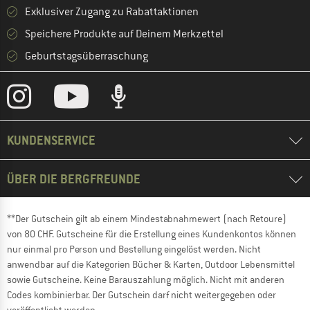
Exklusiver Zugang zu Rabattaktionen
Speichere Produkte auf Deinem Merkzettel
Geburtstagsüberraschung
KUNDENSERVICE
ÜBER DIE BERGFREUNDE
**Der Gutschein gilt ab einem Mindestabnahmewert (nach Retoure)
von 80 CHF. Gutscheine für die Erstellung eines Kundenkontos können
nur einmal pro Person und Bestellung eingelöst werden. Nicht
anwendbar auf die Kategorien Bücher & Karten, Outdoor Lebensmittel
sowie Gutscheine. Keine Barauszahlung möglich. Nicht mit anderen
Codes kombinierbar. Der Gutschein darf nicht weitergegeben oder
veröffentlicht werden.