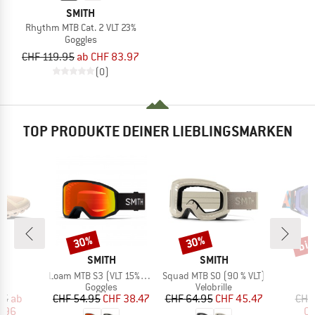
SMITH
Rhythm MTB Cat. 2 VLT 23%
Goggles
CHF 119.95
ab CHF 83.97
(0)
TOP PRODUKTE DEINER LIEBLINGSMARKEN
bis
30%
30%
Rabatt
Rabatt
Raba
RKE
MARKE
MARKE
SMITH
SMITH
Artikel
Artikel
6
Loam MTB S3 (VLT 15%) + S0 (VLT 90%)
Squad MTB S0 (90 % VLT)
ktgruppe
Produktgruppe
Produktgruppe
P
er
Goggles
Velobrille
G
eis
duzierter Preis
Preis
reduzierter Preis
Preis
reduzierter Preis
95
ab
CHF 54.95
CHF 38.47
CHF 64.95
CHF 45.47
CHF
1.96
CH