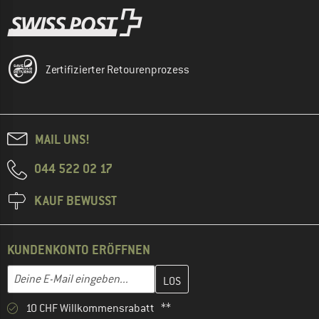
Zertifizierter Retourenprozess
MAIL UNS!
044 522 02 17
KAUF BEWUSST
KUNDENKONTO ERÖFFNEN
Gib hier deine E-Mail-Adresse ein und erstelle im nächsten Schri
E-Mail-Adresse
10 CHF Willkommensrabatt **