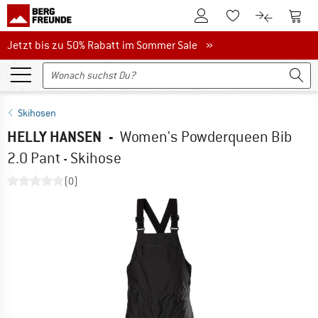
Zum Kundenkonto
Zum 
Zum Merkzettel.
Zum Produk
Jetzt bis zu 50% Rabatt im Sommer Sale
Jetzt bis zu 50% Rabatt im Sommer Sale »
Skihosen
HELLY HANSEN
-
Women's Powderqueen Bib
2.0 Pant - Skihose
(0)