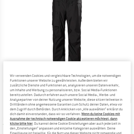
Wir verwenden Cookies und vergleichbare Technologien, um die notwendigen
Funktionen unserer Website zu gewährleisten. Außerdem bieten wir
Detailansichten
zusätzliche Dienste und Funktionen an, analysieren unseren Datenverkehr,
um Inhalte und Werbung zu personalisieren, bzw. Social Media-Funktionen
bereitzustellen. Dadurch erfahren auch unsere Social Media-, Werbe- und
Analysepartner von deiner Nutzung unserer Website; diese sitzen teilweise in
Drittländern ohne angemessene Garantien zum Schutz deiner Daten, etwa vor
dem Zugriff durch Behörden. Durch Anklicken von „Alle auswählen“ erklärst du
dich damit einverstanden, dass wir so verfahren.
Wenn du keine Cookies mit
Preis:
ab
CHF
313.95
inkl. MwSt., zollfreie Lieferung
Ausnahme der technisch notwendigen Cookie akzeptieren möchtest, dann
Schweiz. Informationen zu den Versand
klicke bitte hier
. Du kannst deine Cookie Einstellungen aber auch jederzeit in
Versandkostenfrei
(CH)
den „Einstellungen“ anpassen und einzelne Kategorien auswählen. Deine
Einwilligung ist freiwillig, für die Nutzung dieser Website nicht notwendig und