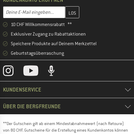
Gib hier deine E-Mail-Adresse ein und erstelle im nächsten Schri
E-Mail-Adresse
10 CHF Willkommensrabatt **
Exklusiver Zugang zu Rabattaktionen
Speichere Produkte auf Deinem Merkzettel
Geburtstagsüberraschung
KUNDENSERVICE
ÜBER DIE BERGFREUNDE
**Der Gutschein gilt ab einem Mindestabnahmewert (nach Retoure)
von 80 CHF. Gutscheine für die Erstellung eines Kundenkontos können