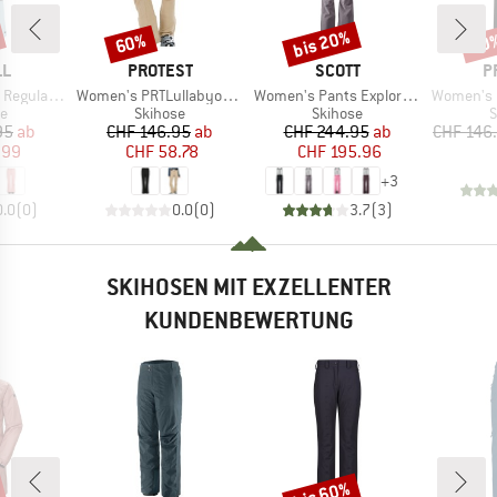
bis 20%
60%
70
Rabatt
Rabatt
Raba
E
MARKE
MARKE
M
LL
PROTEST
SCOTT
P
Artikel
Artikel
Artikel
 Snow Pants
Women's PRTLullabyos Snowpants
Women's Pants Explorair 3L
Women's PRTRami
ktgruppe
Produktgruppe
Produktgruppe
P
se
Skihose
Skihose
S
eis
duzierter Preis
Preis
reduzierter Preis
Preis
reduzierter Preis
95
ab
CHF 146.95
ab
CHF 244.95
ab
CHF 146
.99
CHF 58.78
CHF 195.96
+
3
0.0
(
0
)
0.0
(
0
)
3.7
(
3
)
SKIHOSEN MIT EXZELLENTER
KUNDENBEWERTUNG
bis 60%
Rabatt