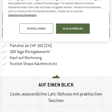
Der Link öffnet sich in einer Infobox und 
Artikel zur Zeit leider ausverkauft
kann jederzeit unter „Cookie Einstellungen“ im unteren Bereich unserer
Webseite widerrufen oder erstmals vergeben werden. Weitere Informationen,
auch zu Risiken der Drittlandstransfers, findest du in unseren
Datenschutzhinweisen
.
BENACHRICHTIGUNG EINRICHTEN
EINSTELLUNGEN
ALLE AUSWÄHLEN
MERKEN
VERGLEICHEN
Finde mehr Informationen zu den Ver
Portofrei ab CHF 100 (CH)
Gehe hier zu den Rückgabe-Richtlinie
100 Tage Rückgaberecht
Finde die Zahlungs-Infos hier! Öffnet sich 
Kauf auf Rechnung
Finde alle Infos hier!
Trusted Shops Käuferschutz
AUF EINEN BLICK
Coole, wasserdichte Latz-Skihose mit praktischen
Taschen