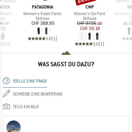
MARKE
MARKE
M
ANSEN
PATAGONIA
CMP
N
Artikel
Artikel
Artikel
nter Jacket
Women's Triolet Pants
Women's Ski Pant
Women's Lofoten GO
gruppe
Produktgruppe
Produktgruppe
P
cke
Skihose
Skihose
S
eis
duzierter Preis
Preis
Preis
reduzierter Preis
95
ab
CHF 388.95
CHF 97.95
ab
ab
C
.58
CHF 39.18
5.0
(
1
)
.4
(
28
)
5.0
(
1
)
WAS SAGST DU DAZU?
STELLE EINE FRAGE
SCHREIBE EINE BEWERTUNG
TEILE EIN BILD