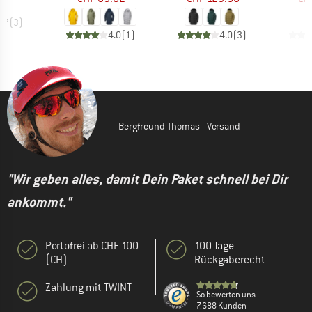
4.7
(
3
)
4.0
(
1
)
4.0
(
3
)
Bergfreund Thomas - Versand
"Wir geben alles, damit Dein Paket schnell bei Dir
ankommt."
Portofrei ab CHF 100
100 Tage
(CH)
Rückgaberecht
Zahlung mit TWINT
So bewerten uns
7.688 Kunden