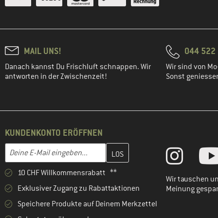
MAIL UNS!
044 522 
Danach kannst Du Frischluft schnappen. Wir
Wir sind von Mo-
antworten in der Zwischenzeit!
Sonst geniessen 
KUNDENKONTO ERÖFFNEN
Gib hier deine E-Mail-Adresse ein und erstelle im nächsten Schri
E-Mail-Adresse
10 CHF Willkommensrabatt **
Wir tauschen un
Exklusiver Zugang zu Rabattaktionen
Meinung gespa
Speichere Produkte auf Deinem Merkzettel