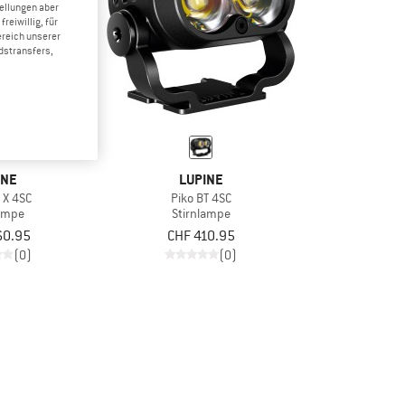
tellungen aber
reiwillig, für
ereich unserer
dstransfers,
INE
LUPINE
T X 4SC
Piko BT 4SC
lampe
Stirnlampe
60.95
CHF 410.95
(0)
(0)