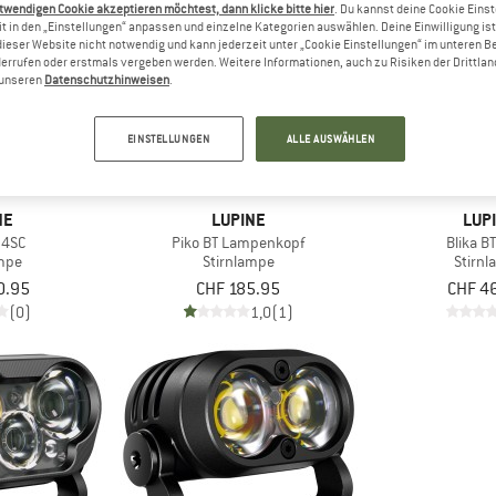
twendigen Cookie akzeptieren möchtest, dann klicke bitte hier
. Du kannst deine Cookie Eins
t in den „Einstellungen“ anpassen und einzelne Kategorien auswählen. Deine Einwilligung ist f
dieser Website nicht notwendig und kann jederzeit unter „Cookie Einstellungen“ im unteren B
errufen oder erstmals vergeben werden. Weitere Informationen, auch zu Risiken der Drittlan
n unseren
Datenschutzhinweisen
.
EINSTELLUNGEN
ALLE AUSWÄHLEN
NE
LUPINE
LUP
 4SC
Piko BT Lampenkopf
Blika B
ampe
Stirnlampe
Stirn
0.95
CHF 185.95
CHF 4
(0)
1,0
(1)