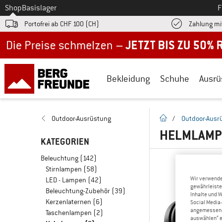
Zum
Shop
Basislager
F
Portofrei ab CHF 100 (CH)
Zahlung mi
Jetzt bis zu 50% Rabatt im Sommer Sale
Bekleidung
Schuhe
Ausrü
Startseite
Outdoor-Ausrüstung
/
Outdoor-Ausr
HELMLAM
KATEGORIEN
Beleuchtung
(142)
Stirnlampen
(58)
Wir verwende
LED - Lampen
(42)
gewährleiste
Beleuchtung-Zubehör
(39)
Inhalte und 
Kerzenlaternen
(6)
Social Media-
angemessene 
Taschenlampen
(2)
auswählen“ e