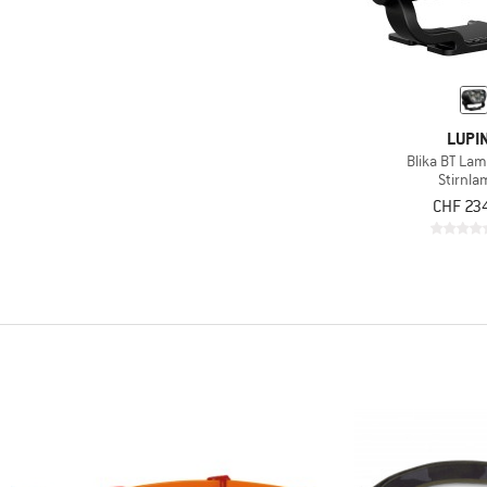
LUPI
Blika BT La
Stirnl
CHF 23