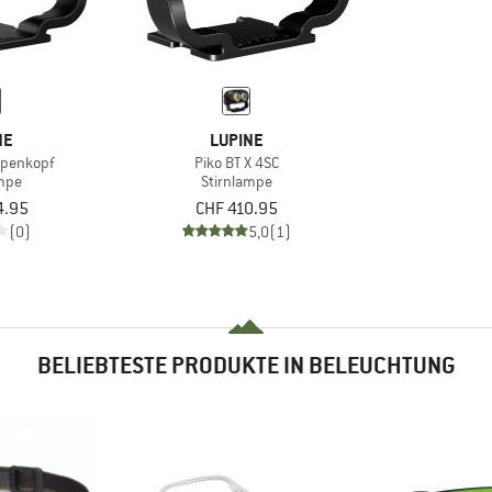
NE
LUPINE
mpenkopf
Piko BT X 4SC
ampe
Stirnlampe
4.95
CHF 410.95
(0)
5,0
(1)
BELIEBTESTE PRODUKTE IN BELEUCHTUNG