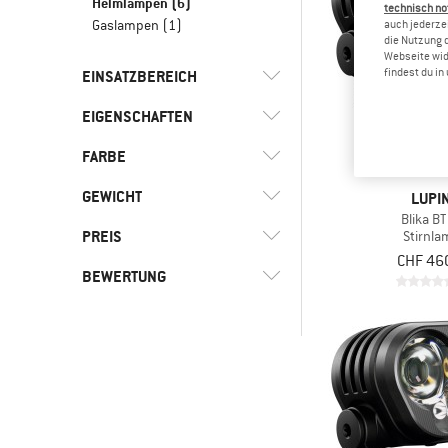
Helmlampen
(6)
technisch no
Gaslampen
(1)
auch jederzei
die Nutzung 
Webseite wid
findest du i
EINSATZBEREICH
EIGENSCHAFTEN
(6)
Bergsport
(6)
Bergsteigen
FARBE
(6)
Akkubetrieb
(3)
Expedition
(2)
Rotlicht
GEWICHT
LUPI
Blika BT
(6)
Wasserdicht
PREIS
Stirnl
CHF 46
BEWERTUNG
-
-
& mehr
Nur rabattierte Produkte