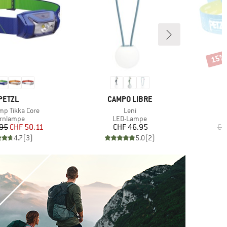
15%
Rabat
MARKE
MARKE
PETZL
CAMPO LIBRE
Artikel
p Tikka Core
Leni
oduktgruppe
Produktgruppe
irnlampe
LED-Lampe
Preis
reduzierter Preis
Preis
.95
CHF 50.11
CHF 46.95
CH
4.7
(
3
)
5.0
(
2
)