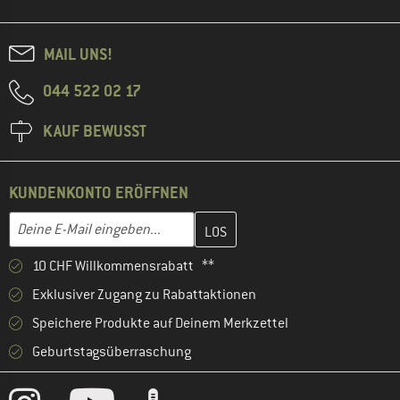
MAIL UNS!
044 522 02 17
KAUF BEWUSST
KUNDENKONTO ERÖFFNEN
Gib hier deine E-Mail-Adresse ein und erstelle im nächsten Schri
E-Mail-Adresse
10 CHF Willkommensrabatt **
Exklusiver Zugang zu Rabattaktionen
Speichere Produkte auf Deinem Merkzettel
Geburtstagsüberraschung