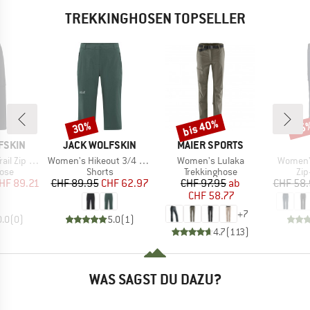
TREKKINGHOSEN TOPSELLER
bis 40%
30%
25
Rabatt
Rabatt
Raba
MARKE
MARKE
FSKIN
JACK WOLFSKIN
MAIER SPORTS
Artikel
Artikel
Artikel
 Off Pants
Women's Hikeout 3/4 Pants
Women's Lulaka
Women's
gruppe
Produktgruppe
Produktgruppe
Pro
Hose
Shorts
Trekkinghose
Zip
eis
duzierter Preis
Preis
reduzierter Preis
Preis
reduzierter Preis
HF 89.21
CHF 89.95
CHF 62.97
CHF 97.95
ab
CHF 58
CHF 58.77
+
7
0.0
(
0
)
5.0
(
1
)
4.7
(
113
)
WAS SAGST DU DAZU?