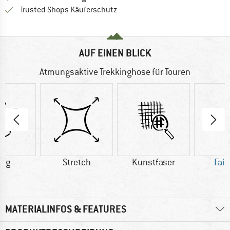
Finde alle Infos hier!
Trusted Shops Käuferschutz
AUF EINEN BLICK
Atmungsaktive Trekkinghose für Touren
6 g
Stretch
Kunstfaser
Fair
MATERIALINFOS & FEATURES