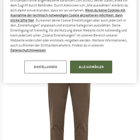
Drittländern ohne angemessene Garantien zum Schutz deiner Daten, etwa vor
dem Zugriff durch Behörden. Durch Anklicken von „Alle auswählen“ erklärst du
dich damit einverstanden, dass wir so verfahren.
Wenn du keine Cookies mit
JACK WOLFSKIN
-
Prelight Pro Pant -
Ausnahme der technisch notwendigen Cookie akzeptieren möchtest, dann
Trekkinghose
klicke bitte hier
. Du kannst deine Cookie Einstellungen aber auch jederzeit in
den „Einstellungen“ anpassen und einzelne Kategorien auswählen. Deine
Einwilligung ist freiwillig, für die Nutzung dieser Website nicht notwendig und
(0)
kann jederzeit unter „Cookie Einstellungen“ im unteren Bereich unserer
Webseite widerrufen oder erstmals vergeben werden. Weitere Informationen,
auch zu Risiken der Drittlandstransfers, findest du in unseren
Datenschutzhinweisen
.
EINSTELLUNGEN
ALLE AUSWÄHLEN