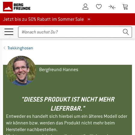
Zum Kundenkonto
Zum 
Zum Merkzettel.
Zum Produk
Jetzt bis zu 50% Rabatt im Sommer Sale
Jetzt bis zu 50% Rabatt im Sommer Sale »
Trekkinghosen
Bergfreund Hannes
"DIESES PRODUKT IST NICHT MEHR
LIEFERBAR."
Entweder es handelt sich hierbei um ein älteres Modell oder
wir können bzw. werden das Produkt nicht mehr beim
Hersteller nachbestellen.