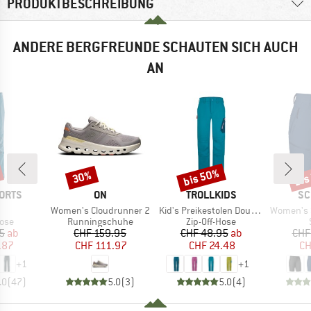
PRODUKTBESCHREIBUNG
ANDERE BERGFREUNDE SCHAUTEN SICH AUCH
AN
bis 50%
bis
30%
Rabatt
Rabatt
Raba
MARKE
MARKE
MA
ORTS
ON
TROLLKIDS
SC
l
Artikel
Artikel
Artikel
Women's Cloudrunner 2
Kid's Preikestolen Double Zip-Off Pants
Women's Sh
gruppe
Produktgruppe
Produktgruppe
Hose
Runningschuhe
Zip-Off-Hose
eis
duzierter Preis
Preis
reduzierter Preis
Preis
reduzierter Preis
5
ab
CHF 159.95
CHF 48.95
ab
CHF
.87
CHF 111.97
CHF 24.48
CH
+
1
+
1
.0
(
47
)
5.0
(
3
)
5.0
(
4
)