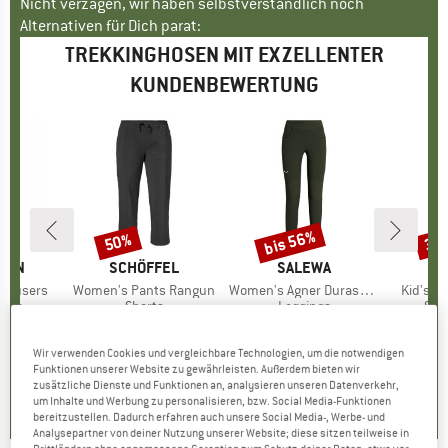
Nicht verzagen, wir haben selbstverständlich noch
Alternativen für Dich parat:
TREKKINGHOSEN MIT EXZELLENTER
KUNDENBEWERTUNG
bis 56%
50%
35
Rabatt
Rabatt
Raba
ÄVEN
MARKE
SCHÖFFEL
MARKE
SALEWA
MA
TR
 Trousers
Artikel
Women's Pants Rangun
Artikel
Women's Agner Durastretch Tights
Artikel
Kid's L
gruppe
hose
Produktgruppe
Shorts
Produktgruppe
Leggings
Pro
Sof
.95
eis
duzierter Preis
CHF 87.95
Preis
reduzierter Preis
CHF 43.98
CHF 129.95
Preis
reduzierter Preis
ab
CHF
3.67
CHF 57.18
CH
Wir verwenden Cookies und vergleichbare Technologien, um die notwendigen
Funktionen unserer Website zu gewährleisten. Außerdem bieten wir
5.0
(
7
)
zusätzliche Dienste und Funktionen an, analysieren unseren Datenverkehr,
5.0
(
1
)
5.0
(
4
)
um Inhalte und Werbung zu personalisieren, bzw. Social Media-Funktionen
bereitzustellen. Dadurch erfahren auch unsere Social Media-, Werbe- und
Analysepartner von deiner Nutzung unserer Website; diese sitzen teilweise in