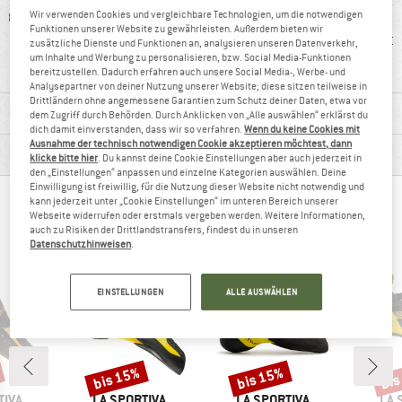
rschluss
97%
stark
lei
Wir verwenden Cookies und vergleichbare Technologien, um die notwendigen
Funktionen unserer Website zu gewährleisten. Außerdem bieten wir
Weiterempfehlung
asymmetrische
Vorsp
zusätzliche Dienste und Funktionen an, analysieren unseren Datenverkehr,
um Inhalte und Werbung zu personalisieren, bzw. Social Media-Funktionen
Leisten
bereitzustellen. Dadurch erfahren auch unsere Social Media-, Werbe- und
Analysepartner von deiner Nutzung unserer Website; diese sitzen teilweise in
Drittländern ohne angemessene Garantien zum Schutz deiner Daten, etwa vor
MATERIALINFOS & FEATURES
dem Zugriff durch Behörden. Durch Anklicken von „Alle auswählen“ erklärst du
dich damit einverstanden, dass wir so verfahren.
Wenn du keine Cookies mit
Ausnahme der technisch notwendigen Cookie akzeptieren möchtest, dann
PRODUKTBESCHREIBUNG
klicke bitte hier
. Du kannst deine Cookie Einstellungen aber auch jederzeit in
den „Einstellungen“ anpassen und einzelne Kategorien auswählen. Deine
Einwilligung ist freiwillig, für die Nutzung dieser Website nicht notwendig und
kann jederzeit unter „Cookie Einstellungen“ im unteren Bereich unserer
ANDERE BERGFREUNDE SCHAUTEN SICH AUCH
Webseite widerrufen oder erstmals vergeben werden. Weitere Informationen,
auch zu Risiken der Drittlandstransfers, findest du in unseren
AN
Datenschutzhinweisen
.
EINSTELLUNGEN
ALLE AUSWÄHLEN
bis 15%
bis 15%
bis
Rabatt
Rabatt
Raba
MARKE
MARKE
MA
TIVA
LA SPORTIVA
LA SPORTIVA
LA 