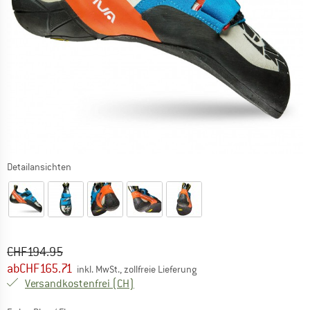
Detailansichten
Ursprünglicher Preis :
Preis:
CHF
194.95
ab
CHF
165.71
inkl. MwSt., zollfreie Lieferung
Schweiz. Informationen zu den Versand
Versandkostenfrei
(CH)