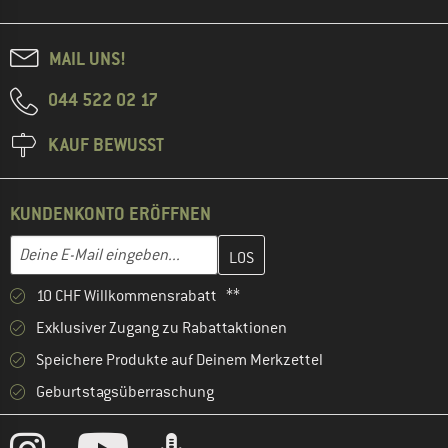
MAIL UNS!
044 522 02 17
KAUF BEWUSST
KUNDENKONTO ERÖFFNEN
Gib hier deine E-Mail-Adresse ein und erstelle im nächsten Schri
E-Mail-Adresse
10 CHF Willkommensrabatt **
Exklusiver Zugang zu Rabattaktionen
Speichere Produkte auf Deinem Merkzettel
Geburtstagsüberraschung