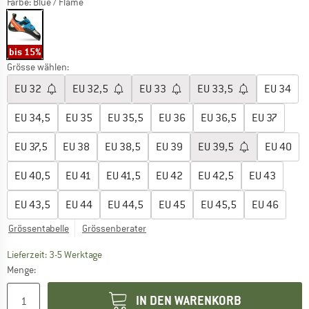
Farbe:
Blue / Flame
bis 15%
Grösse wählen:
EU
32
EU
32,5
EU
33
EU
33,5
EU
34
EU
34,5
EU
35
EU
35,5
EU
36
EU
36,5
EU
37
EU
37,5
EU
38
EU
38,5
EU
39
EU
39,5
EU
40
EU
40,5
EU
41
EU
41,5
EU
42
EU
42,5
EU
43
EU
43,5
EU
44
EU
44,5
EU
45
EU
45,5
EU
46
Grössentabelle
Grössenberater
Der Link öffnet sich in einer Infobox und beinhaltet
Lieferzeit: 3-5 Werktage
Menge:
IN DEN WARENKORB