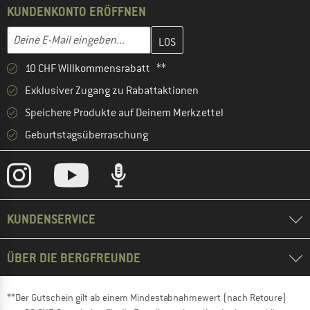
KUNDENKONTO ERÖFFNEN
Gib hier deine E-Mail-Adresse ein und erstelle im nächsten Schri
E-Mail-Adresse
10 CHF Willkommensrabatt **
Exklusiver Zugang zu Rabattaktionen
Speichere Produkte auf Deinem Merkzettel
Geburtstagsüberraschung
KUNDENSERVICE
ÜBER DIE BERGFREUNDE
**Der Gutschein gilt ab einem Mindestabnahmewert (nach Retoure)