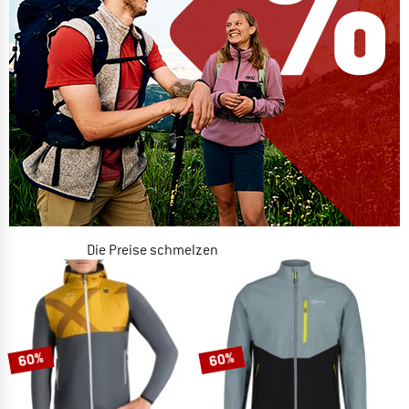
Die Preise schmelzen
JETZT BIS ZU 50% RABATT
ZUM SOMMER SALE
60%
60%