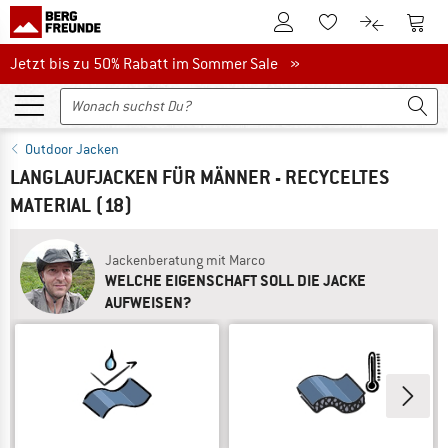
Zum Kundenkonto
Zum 
Zum Merkzettel.
Zum Produk
Jetzt bis zu 50% Rabatt im Sommer Sale
Jetzt bis zu 50% Rabatt im Sommer Sale »
Outdoor Jacken
LANGLAUFJACKEN FÜR MÄNNER - RECYCELTES
MATERIAL
(18)
Jackenberatung mit Marco
WELCHE EIGENSCHAFT SOLL DIE JACKE
AUFWEISEN?