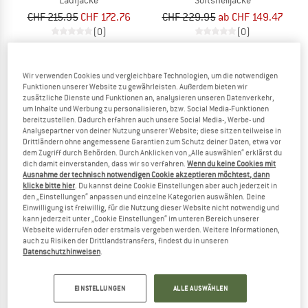
Laufjacke
Softshelljacke
CHF 215.95
CHF 172.76
CHF 229.95
ab CHF 149.47
(0)
(0)
Wir verwenden Cookies und vergleichbare Technologien, um die notwendigen
Funktionen unserer Website zu gewährleisten. Außerdem bieten wir
zusätzliche Dienste und Funktionen an, analysieren unseren Datenverkehr,
um Inhalte und Werbung zu personalisieren, bzw. Social Media-Funktionen
60%
bereitzustellen. Dadurch erfahren auch unsere Social Media-, Werbe- und
Analysepartner von deiner Nutzung unserer Website; diese sitzen teilweise in
Drittländern ohne angemessene Garantien zum Schutz deiner Daten, etwa vor
dem Zugriff durch Behörden. Durch Anklicken von „Alle auswählen“ erklärst du
dich damit einverstanden, dass wir so verfahren.
Wenn du keine Cookies mit
Ausnahme der technisch notwendigen Cookie akzeptieren möchtest, dann
klicke bitte hier
. Du kannst deine Cookie Einstellungen aber auch jederzeit in
den „Einstellungen“ anpassen und einzelne Kategorien auswählen. Deine
Einwilligung ist freiwillig, für die Nutzung dieser Website nicht notwendig und
kann jederzeit unter „Cookie Einstellungen“ im unteren Bereich unserer
NNORMAL
CRAFT
Webseite widerrufen oder erstmals vergeben werden. Weitere Informationen,
Bora Wind Jacket
ADV Backcountry Hybrid Jacket
auch zu Risiken der Drittlandstransfers, findest du in unseren
Laufjacke
Softshelljacke
Datenschutzhinweisen
.
CHF 136.95
CHF 136.95
CHF 54.78
4,0
(1)
(0)
EINSTELLUNGEN
ALLE AUSWÄHLEN