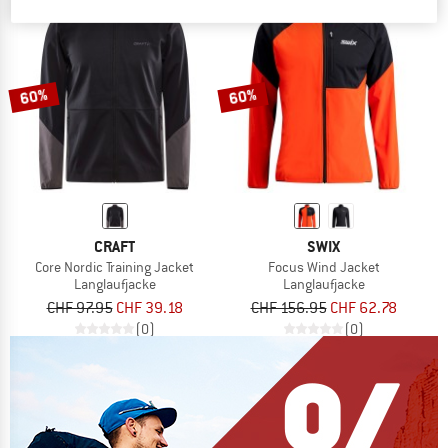
60%
60%
CRAFT
SWIX
Core Nordic Training Jacket
Focus Wind Jacket
Langlaufjacke
Langlaufjacke
CHF 97.95
CHF 39.18
CHF 156.95
CHF 62.78
(0)
(0)