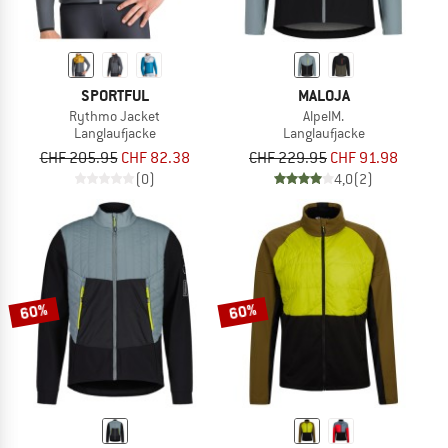
SPORTFUL
MALOJA
Rythmo Jacket
AlpelM.
Langlaufjacke
Langlaufjacke
CHF 205.95
CHF 82.38
CHF 229.95
CHF 91.98
(0)
4,0
(2)
60%
60%