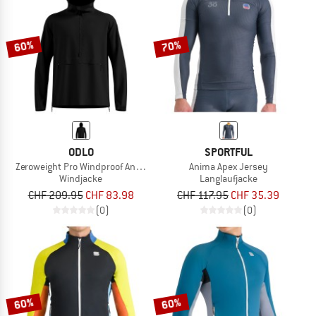
60%
70%
ODLO
SPORTFUL
Zeroweight Pro Windproof Anorak
Anima Apex Jersey
Windjacke
Langlaufjacke
CHF 209.95
CHF 83.98
CHF 117.95
CHF 35.39
(0)
(0)
60%
60%