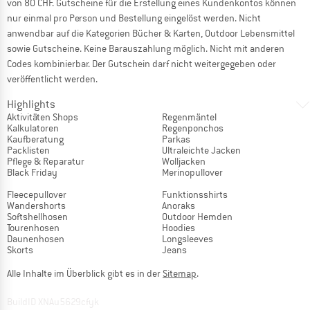
von 80 CHF. Gutscheine für die Erstellung eines Kundenkontos können
nur einmal pro Person und Bestellung eingelöst werden. Nicht
anwendbar auf die Kategorien Bücher & Karten, Outdoor Lebensmittel
sowie Gutscheine. Keine Barauszahlung möglich. Nicht mit anderen
Codes kombinierbar. Der Gutschein darf nicht weitergegeben oder
veröffentlicht werden.
Highlights
Aktivitäten Shops
Regenmäntel
Kalkulatoren
Regenponchos
Kaufberatung
Parkas
Packlisten
Ultraleichte Jacken
Pflege & Reparatur
Wolljacken
Black Friday
Merinopullover
Fleecepullover
Funktionsshirts
Wandershorts
Anoraks
Softshellhosen
Outdoor Hemden
Tourenhosen
Hoodies
Daunenhosen
Longsleeves
Skorts
Jeans
Alle Inhalte im Überblick gibt es in der
Sitemap
.
BuildID XNAu5629cfyk