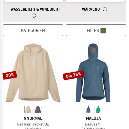
ANTWORT
EINE WASSERDICHTE JACKE BIETET DIR
ANTWORT
EINE ISOLATION
WASSERDICHT & WINDDICHT
WÄRMEND
KATEGORIEN
FILTER
1
bis 35%
20%
NNORMAL
MALOJA
Trail Rain Jacket 02
BeifussM.