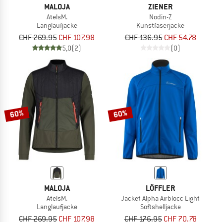
MALOJA
ZIENER
AtelsM.
Nodin-Z
Langlaufjacke
Kunstfaserjacke
CHF 269.95
CHF 107.98
CHF 136.95
CHF 54.78
5,0
(2)
(0)
60%
60%
MALOJA
LÖFFLER
AtelsM.
Jacket Alpha Airblocc Light
Langlaufjacke
Softshelljacke
CHF 269.95
CHF 107.98
CHF 176.95
CHF 70.78