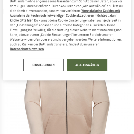
Drittländern ohne angemessene Garantien zum Schutz deiner Daten, etwa vor
dem Zugriff durch Behörden. Durch Anklicken von „Alle auswählen“ erklärst du
MAMMUT
-
Mammut ML Hooded Jacket -
dich damit einverstanden, dass wir so verfahren.
Wenn du keine Cookies mit
Ausnahme der technisch notwendigen Cookie akzeptieren möchtest, dann
Hoodie
klicke bitte hier
. Du kannst deine Cookie Einstellungen aber auch jederzeit in
den „Einstellungen“ anpassen und einzelne Kategorien auswählen. Deine
(0)
Einwilligung ist freiwillig, für die Nutzung dieser Website nicht notwendig und
kann jederzeit unter „Cookie Einstellungen“ im unteren Bereich unserer
Webseite widerrufen oder erstmals vergeben werden. Weitere Informationen,
auch zu Risiken der Drittlandstransfers, findest du in unseren
Datenschutzhinweisen
.
EINSTELLUNGEN
ALLE AUSWÄHLEN