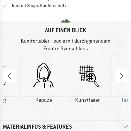
Finde alle Infos hier!
Trusted Shops Käuferschutz
AUF EINEN BLICK
Komfortabler Hoodie mit durchgehendem
Frontreißverschluss
0 g
Kapuze
Kunstfaser
Fair
MATERIALINFOS & FEATURES