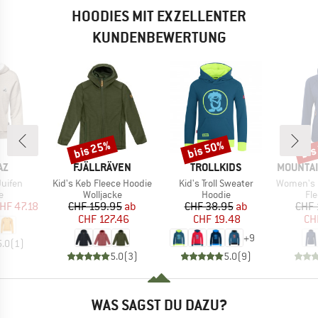
HOODIES MIT EXZELLENTER
KUNDENBEWERTUNG
bis 25%
bis 50%
bis
Rabatt
Rabatt
Raba
E
MARKE
MARKE
MARKE
AZ
FJÄLLRÄVEN
TROLLKIDS
MOUNTAI
Artikel
Artikel
Artikel
uifen
Kid's Keb Fleece Hoodie
Kid's Troll Sweater
Women's Eclip
ktgruppe
Produktgruppe
Produktgruppe
Pr
e
Wolljacke
Hoodie
Fl
eis
duzierter Preis
Preis
reduzierter Preis
Preis
reduzierter Preis
HF 47.18
CHF 159.95
ab
CHF 38.95
ab
CHF 
CHF 127.46
CHF 19.48
CH
+
9
5.0
(
1
)
5.0
(
3
)
5.0
(
9
)
WAS SAGST DU DAZU?