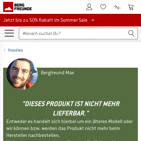
Zum Kundenkonto
Zum 
Zum Merkzettel.
Zum Produk
Jetzt bis zu 50% Rabatt im Sommer Sale
Jetzt bis zu 50% Rabatt im Sommer Sale »
Hoodies
Bergfreund Max
"DIESES PRODUKT IST NICHT MEHR
LIEFERBAR."
Entweder es handelt sich hierbei um ein älteres Modell oder
wir können bzw. werden das Produkt nicht mehr beim
Hersteller nachbestellen.