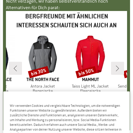
Nicht verzagen, wir haben selbstverständlich noch
Alternativen für Dich parat:
BERGFREUNDE MIT ÄHNLICHEN
INTERESSEN SCHAUTEN SICH AUCH AN
bis 30%
bis 50%
bis
Rabatt
Rabatt
Raba
 FACE
MARKE
THE NORTH FACE
MARKE
MAMMUT
M
M
cket
Artikel
Antora Jacket
Artikel
Taiss Light ML Jacket
Artikel
Sender 
ruppe
jacke
Produktgruppe
Regenjacke
Produktgruppe
Fleecejacke
Pr
Kl
eis
duzierter Preis
HF 86.97
CHF 144.95
Preis
reduzierter Preis
ab
CHF 154.95
Preis
reduzierter Preis
ab
CHF 
CHF 101.47
CHF 82.48
CH
Wir verwenden Cookies und vergleichbare Technologien, um die notwendigen
+
1
Funktionen unserer Website zu gewährleisten. Außerdem bieten wir
.7
(
66
)
zusätzliche Dienste und Funktionen an, analysieren unseren Datenverkehr,
4.7
(
23
)
5.0
(
5
)
um Inhalte und Werbung zu personalisieren, bzw. Social Media-Funktionen
bereitzustellen. Dadurch erfahren auch unsere Social Media-, Werbe- und
Analysepartner von deiner Nutzung unserer Website; diese sitzen teilweise in