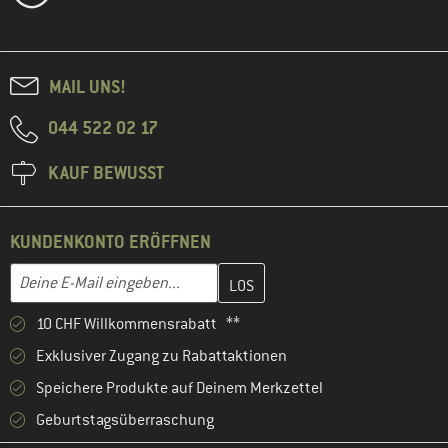
MAIL UNS!
044 522 02 17
KAUF BEWUSST
KUNDENKONTO ERÖFFNEN
Gib hier deine E-Mail-Adresse ein und erstelle im nächsten Schri
E-Mail-Adresse
10 CHF Willkommensrabatt **
Exklusiver Zugang zu Rabattaktionen
Speichere Produkte auf Deinem Merkzettel
Geburtstagsüberraschung