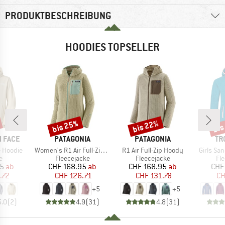
PRODUKTBESCHREIBUNG
HOODIES TOPSELLER
bis 25%
bis 22%
bis
Rabatt
Rabatt
Raba
MARKE
MARKE
MA
 FACE
PATAGONIA
PATAGONIA
TR
Artikel
Artikel
Artikel
 Hoodie
Women's R1 Air Full-Zip Hoody
R1 Air Full-Zip Hoody
Girls Sa
ktgruppe
Produktgruppe
Produktgruppe
Pr
e
Fleecejacke
Fleecejacke
Fl
eis
duzierter Preis
Preis
reduzierter Preis
Preis
reduzierter Preis
95
ab
CHF 168.95
ab
CHF 168.95
ab
CHF
.72
CHF 126.71
CHF 131.78
CH
+
5
+
5
5.0
(
2
)
4.9
(
31
)
4.8
(
31
)