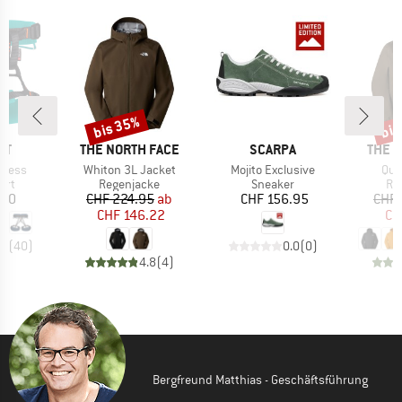
bis 35%
bis
Rabatt
Raba
E
MARKE
MARKE
MARK
UT
THE NORTH FACE
SCARPA
THE 
Artikel
Artikel
Arti
rness
Whiton 3L Jacket
Mojito Exclusive
Que
gruppe
Produktgruppe
Produktgruppe
Pr
urt
Regenjacke
Sneaker
Re
eis
Preis
reduzierter Preis
Preis
.70
CHF 224.95
ab
CHF 156.95
CHF 
CHF 146.22
CH
.7
(
40
)
0.0
(
0
)
4.8
(
4
)
Bergfreund Matthias - Geschäftsführung