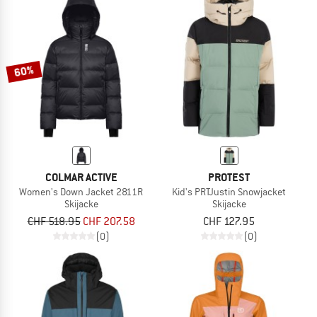
60%
COLMAR ACTIVE
PROTEST
Women's Down Jacket 2811R
Kid's PRTJustin Snowjacket
Skijacke
Skijacke
CHF 518.95
CHF 207.58
CHF 127.95
(0)
(0)