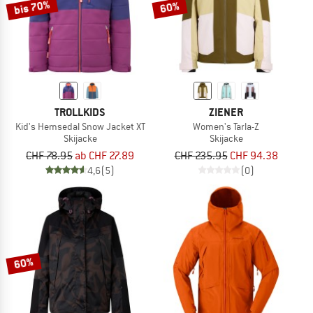
bis 70%
60%
TROLLKIDS
ZIENER
Kid's Hemsedal Snow Jacket XT
Women's Tarla-Z
Skijacke
Skijacke
CHF 78.95
ab CHF 27.89
CHF 235.95
CHF 94.38
4,6
(5)
(0)
60%