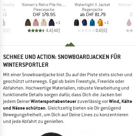
Artikel
Artikel
Artikel
e Hoodie
Women's Retro Pile Hoody
Watertight II Jacket
Women's Hikestel
gruppe
Produktgruppe
Produktgruppe
cke
Fleecejacke
Regenjacke
eis
Preis
Preis
1.55
CHF 178.95
ab
CHF 81.79
CH
+
1
+
1
0.0
(
0
)
4.4
(
40
)
0.0
(
0
)
SCHNEE UND ACTION: SNOWBOARDJACKEN FÜR
WINTERSPORTLER
Mit einer Snowboardjacke bist Du auf der Piste stets sicher und
geschützt unterwegs. Egal ob beim Freestyle, Freeride oder
Abfahrten. Hochwertige Materialien, robuste Verarbeitung und
funktionelle Details sorgen dafür, dass Dich die Jacken bei
Wintersportabenteuer
Wind, Kälte
jedem Deiner
zuverlässig vor
und Nässe schützen
. Gleichzeitig bieten sie Dir genügend
Bewegungsfreiheit, um Dich auf Deine Lines zu konzentrieren
und jede Abfahrt zu genießen.