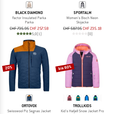
BLACK DIAMOND
SPORTALM
Factor Insulated Parka
Women's Bisch Neon
Parka
Skijacke
CHF 735.95
CHF 257.58
CHF 587.95
CHF 235.18
5,0
(1)
(0)
bis 60%
20%
ORTOVOX
TROLLKIDS
Swisswool Piz Segnas Jacket
Kid's Hafjell Snow Jacket Pro