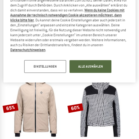
Drittländern ohne angemessene Garantien zum Schutz deiner Daten, etwa vor
dem Zugriff durch Behörden. Durch Anklicken von „Alle auswählen“ erklärst du
dich damit einverstanden, dass wir so verfahren.
Wenn du keine Cookies mit
Ausnahme der technisch notwendigen Cookie akzeptieren möchtest, dann
klicke bitte hier
. Du kannst deine Cookie Einstellungen aber auch jederzeit in
den „Einstellungen“ anpassen und einzelne Kategorien auswählen. Deine
Einwilligung ist freiwillig, für die Nutzung dieser Website nicht notwendig und
kann jederzeit unter „Cookie Einstellungen“ im unteren Bereich unserer
SCOTT
SCHÖFFEL
Webseite widerrufen oder erstmals vergeben werden. Weitere Informationen,
auch zu Risiken der Drittlandstransfers, findest du in unseren
Jacket Vertic Ripstop 3L
Women's Jacket Trifex
Datenschutzhinweisen
.
Skijacke
Skijacke
CHF 372.95
CHF 335.66
CHF 392.95
(0)
(0)
EINSTELLUNGEN
ALLE AUSWÄHLEN
65%
60%