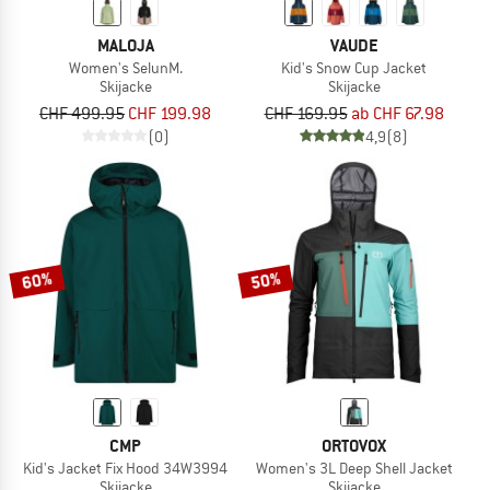
MALOJA
VAUDE
Women's SelunM.
Kid's Snow Cup Jacket
Skijacke
Skijacke
CHF 499.95
CHF 199.98
CHF 169.95
ab CHF 67.98
(0)
4,9
(8)
60%
50%
CMP
ORTOVOX
Kid's Jacket Fix Hood 34W3994
Women's 3L Deep Shell Jacket
Skijacke
Skijacke