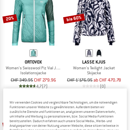
ZUM SOMMER SALE
bis 60%
20%
ORTOVOX
LASSE KJUS
Women's Swisswool Piz Vial Jacket
Women's Twilight Jacket
Isolationsjacke
Skijacke
CHF 349.95
CHF 279.96
CHF 1'176.95
ab CHF 470.78
4,7
(7)
(0)
Wir verwenden Cookies und vergleichbare Technologien, um die notwendigen
Funktionen unserer Website zu gewährleisten. Außerdem bieten wir
zusätzliche Dienste und Funktionen an, analysieren unseren Datenverkehr,
um Inhalte und Werbung zu personalisieren, bzw. Social Media-Funktionen
bereitzustellen. Dadurch erfahren auch unsere Social Media-, Werbe- und
10%
Analysepartner von deiner Nutzung unserer Website; diese sitzen teilweise in