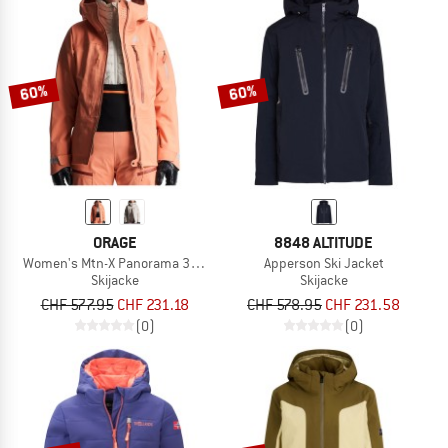
60%
60%
ORAGE
8848 ALTITUDE
Women's Mtn-X Panorama 3L Jacket
Apperson Ski Jacket
Skijacke
Skijacke
CHF 577.95
CHF 231.18
CHF 578.95
CHF 231.58
(0)
(0)