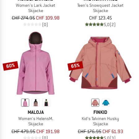
Women's Lark Jacket
Teen's Snowquest Jacket
Skijacke
Skijacke
CHF 274.95
CHF 109.98
CHF 123.45
(0)
5,0
(2)
60%
65%
MALOJA
FINKID
Women's HelensM.
Kid's Talvinen Husky
Skijacke
Skijacke
CHF 479.95
CHF 191.98
CHF 176.95
CHF 61.93
(0)
5,0
(3)