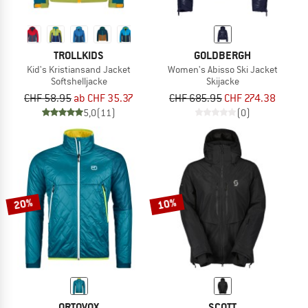
TROLLKIDS
GOLDBERGH
Kid's Kristiansand Jacket
Women's Abisso Ski Jacket
Softshelljacke
Skijacke
CHF 58.95
ab CHF 35.37
CHF 685.95
CHF 274.38
5,0
(11)
(0)
20%
10%
ORTOVOX
SCOTT