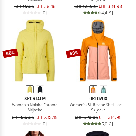
CHF 97.95
CHF 39.18
CHF 669.95
CHF 334.98
(0)
4,4
(9)
60%
50%
SPORTALM
ORTOVOX
Women's Malabo Chromo
Women's 3L Ravine Shell Jacket
Skijacke
Skijacke
CHF 587.95
CHF 235.18
CHF 629.95
CHF 314.98
(0)
5,0
(2)