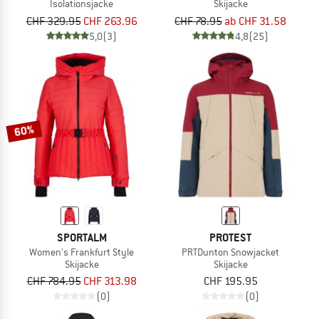
Isolationsjacke
Skijacke
CHF 329.95
CHF 263.96
CHF 78.95
ab CHF 31.58
5,0
(3)
4,8
(25)
60%
SPORTALM
PROTEST
Women's Frankfurt Style
PRTDunton Snowjacket
Skijacke
Skijacke
CHF 784.95
CHF 313.98
CHF 195.95
(0)
(0)