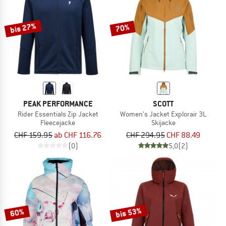
bis 27%
70%
PEAK PERFORMANCE
SCOTT
Rider Essentials Zip Jacket
Women's Jacket Explorair 3L
Fleecejacke
Skijacke
CHF 159.95
ab CHF 116.76
CHF 294.95
CHF 88.49
(0)
5,0
(2)
bis 53%
60%