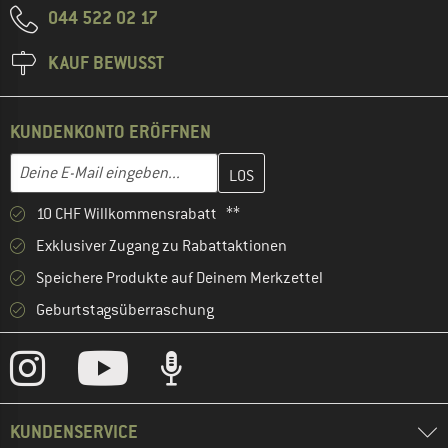
044 522 02 17
KAUF BEWUSST
KUNDENKONTO ERÖFFNEN
Gib hier deine E-Mail-Adresse ein und erstelle im nächsten Schri
E-Mail-Adresse
10 CHF Willkommensrabatt **
Exklusiver Zugang zu Rabattaktionen
Speichere Produkte auf Deinem Merkzettel
Geburtstagsüberraschung
KUNDENSERVICE