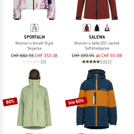
SPORTALM
SALEWA
Women's Amalfi Style
Women's Sella DST Jacket
Skijacke
Softshelljacke
CHF 882.95
CHF 353.18
CHF 199.95
ab CHF 93.98
(0)
5,0
(2)
bis 60%
60%