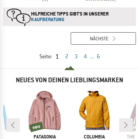
HILFREICHE TIPPS GIBT'S IN UNSERER
KAUFBERATUNG
NÄCHSTE
1
Seite:
2
3
4
...
6
NEUES VON DEINEN LIEBLINGSMARKEN
neu
neu
neu
ne
E
MARKE
MARKE
MARK
T
PATAGONIA
COLUMBIA
THE 