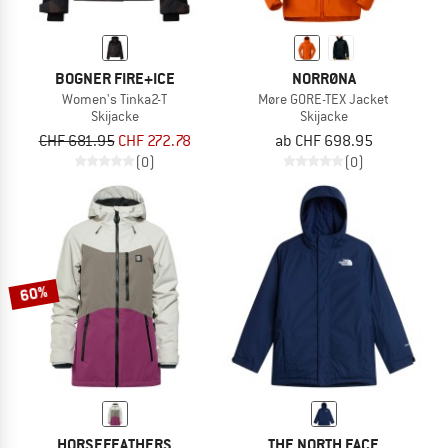
BOGNER FIRE+ICE
NORRØNA
Women's Tinka2-T
Møre GORE-TEX Jacket
Skijacke
Skijacke
CHF 681.95
CHF 272.78
ab CHF 698.95
(0)
(0)
60%
HORSEFEATHERS
THE NORTH FACE