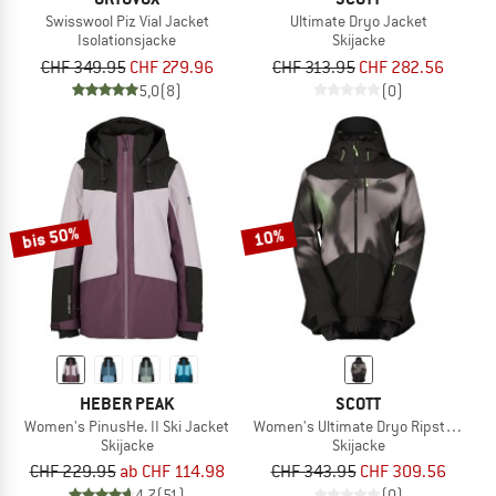
Swisswool Piz Vial Jacket
Ultimate Dryo Jacket
Isolationsjacke
Skijacke
CHF 349.95
CHF 279.96
CHF 313.95
CHF 282.56
5,0
(8)
(0)
bis 50%
10%
HEBER PEAK
SCOTT
Women's PinusHe. II Ski Jacket
Women's Ultimate Dryo Ripstop Jack
Skijacke
Skijacke
CHF 229.95
ab CHF 114.98
CHF 343.95
CHF 309.56
4,7
(51)
(0)