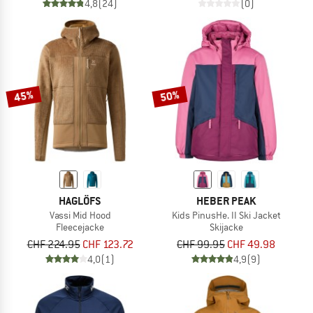
4,8
(24)
(0)
45%
50%
HAGLÖFS
HEBER PEAK
Vassi Mid Hood
Kids PinusHe. II Ski Jacket
Fleecejacke
Skijacke
CHF 224.95
CHF 123.72
CHF 99.95
CHF 49.98
4,0
(1)
4,9
(9)