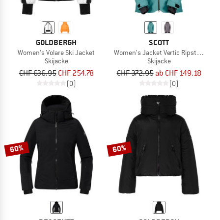
GOLDBERGH
SCOTT
Women's Volare Ski Jacket
Women's Jacket Vertic Ripstop 3L
Skijacke
Skijacke
CHF 636.95
CHF 254.78
CHF 372.95
ab CHF 149.18
(0)
(0)
60%
60%