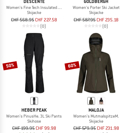
DESCENTE
GOLDBERGH
Women's Fine Tech Insulated Jacket
Women's Porter Ski Jacket
Skijacke
Skijacke
CHF 568.95
CHF 227.58
CHF 587.95
CHF 235.18
(0)
(0)
50%
60%
HEBER PEAK
MALOJA
Women's PinusHe. 3L Ski Pants
Women's MutmalspitzeM.
Skihose
Skijacke
CHF 199.95
CHF 99.98
CHF 579.95
CHF 231.98