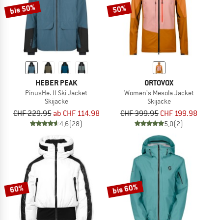
bis 50%
50%
HEBER PEAK
ORTOVOX
PinusHe. II Ski Jacket
Women's Mesola Jacket
Skijacke
Skijacke
CHF 229.95
ab CHF 114.98
CHF 399.95
CHF 199.98
4,6
(28)
5,0
(2)
bis 60%
60%