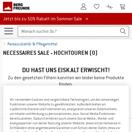
Zum Kundenkonto
Zum 
Zum Merkzettel.
Zum Produk
Jetzt bis zu 50% Rabatt im Sommer Sale
Jetzt bis zu 50% Rabatt im Sommer Sale »
Reisezubehör & Pflegemittel
NECESSAIRES SALE - HOCHTOUREN
(0)
DU HAST UNS EISKALT ERWISCHT!
Zu den gesetzten Filtern konnten wir leider keine Produkte
finden.
» Gehe zurück zur vorherigen Seite
und versuche es mit
Wir verwenden Cookies und vergleichbare Technologien, um die notwendigen
weniger Filterwerten.
Funktionen unserer Website zu gewährleisten. Außerdem bieten wir
zusätzliche Dienste und Funktionen an, analysieren unseren Datenverkehr,
um Inhalte und Werbung zu personalisieren, bzw. Social Media-Funktionen
bereitzustellen. Dadurch erfahren auch unsere Social Media-, Werbe- und
Analysepartner von deiner Nutzung unserer Website; diese sitzen teilweise in
TOP PRODUKTE DEINER LIEBLINGSMARKEN
Drittländern ohne angemessene Garantien zum Schutz deiner Daten, etwa vor