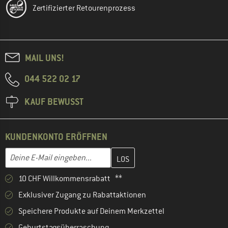
Zertifizierter Retourenprozess
MAIL UNS!
044 522 02 17
KAUF BEWUSST
KUNDENKONTO ERÖFFNEN
Gib hier deine E-Mail-Adresse ein und erstelle im nächsten Schri
E-Mail-Adresse
10 CHF Willkommensrabatt **
Exklusiver Zugang zu Rabattaktionen
Speichere Produkte auf Deinem Merkzettel
Geburtstagsüberraschung