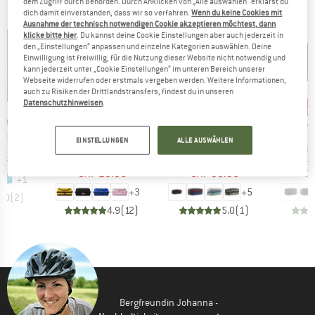
dem Zugriff durch Behörden. Durch Anklicken von „Alle auswählen“ erklärst du
dich damit einverstanden, dass wir so verfahren.
Wenn du keine Cookies mit
Ausnahme der technisch notwendigen Cookie akzeptieren möchtest, dann
klicke bitte hier
. Du kannst deine Cookie Einstellungen aber auch jederzeit in
den „Einstellungen“ anpassen und einzelne Kategorien auswählen. Deine
Einwilligung ist freiwillig, für die Nutzung dieser Website nicht notwendig und
kann jederzeit unter „Cookie Einstellungen“ im unteren Bereich unserer
Webseite widerrufen oder erstmals vergeben werden. Weitere Informationen,
auch zu Risiken der Drittlandstransfers, findest du in unseren
bis 25%
bis 20%
bis
Rabatt
Rabatt
Raba
Datenschutzhinweisen
.
MARKE
MARKE
MA
IDS
THE NORTH FACE
PATAGONIA
PA
Artikel
Artikel
Artikel
h Bag
Base Camp Travel Canister
Black Hole Cube 3
Black
EINSTELLUNGEN
ALLE AUSWÄHLEN
gruppe
Produktgruppe
Produktgruppe
Pr
ire
Necessaire
Necessaire
Ne
eis
duzierter Preis
Preis
reduzierter Preis
Preis
reduzierter Preis
HF 17.96
CHF 39.95
ab
CHF 44.95
ab
CHF
CHF 29.96
CHF 35.96
CH
+
1
+
3
+
5
5.0
(
2
)
4.9
(
12
)
5.0
(
1
)
Bergfreundin Johanna -