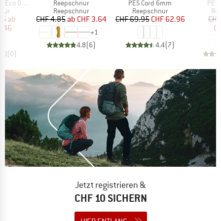
Artikel
Artikel
Artik
o Dry 6 mm
Reepschnur
PES Cord 6mm
PES
gruppe
Produktgruppe
Produktgruppe
Pro
nur
Reepschnur
Reepschnur
Re
eis
duzierter Preis
Preis
reduzierter Preis
Preis
reduzierter Preis
95
ab
CHF 4.85
ab
CHF 3.64
CHF 69.95
CHF 62.96
CHF
6.46
CH
+
1
4.8
(
6
)
4.4
(
7
)
0.0
(
0
)
Jetzt registrieren &
CHF 10 SICHERN