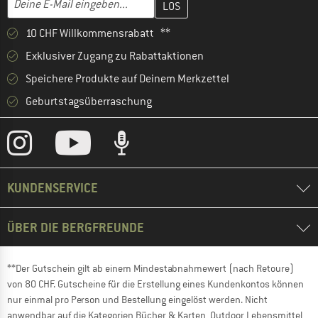
10 CHF Willkommensrabatt **
Exklusiver Zugang zu Rabattaktionen
Speichere Produkte auf Deinem Merkzettel
Geburtstagsüberraschung
KUNDENSERVICE
ÜBER DIE BERGFREUNDE
**Der Gutschein gilt ab einem Mindestabnahmewert (nach Retoure)
von 80 CHF. Gutscheine für die Erstellung eines Kundenkontos können
nur einmal pro Person und Bestellung eingelöst werden. Nicht
anwendbar auf die Kategorien Bücher & Karten, Outdoor Lebensmittel