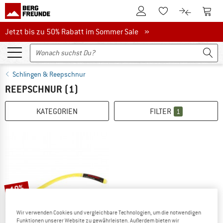
Zum Kundenkonto
Zum 
Zum Merkzettel.
Zum Produk
Jetzt bis zu 50% Rabatt im Sommer Sale
Jetzt bis zu 50% Rabatt im Sommer Sale »
Schlingen & Reepschnur
REEPSCHNUR
(1)
KATEGORIEN
FILTER
1
10%
Wir verwenden Cookies und vergleichbare Technologien, um die notwendigen
Funktionen unserer Website zu gewährleisten. Außerdem bieten wir