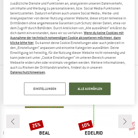
zusätzliche Dienste und Funktionen an, analysieren unseren Datenverkehr,
um Inhalte und Werbung zu personalisieren, bzw. Social Media-Funktionen
bereitzustellen. Dadurch erfahren auch unsere Social Media-, Werbe- und
Analysepartner von deiner Nutzung unserer Website; diese sitzen teilweise in
Drittländern ohne angemessene Garantien zum Schutz deiner Daten, etwa vor
MAMMUT
dem Zugriff durch Behörden. Durch Anklicken von „Alle auswählen“ erklärst du
6.0 Glacier Cord Dry
dich damit einverstanden, dass wir so verfahren.
Wenn du keine Cookies mit
Statikseil
Ausnahme der technisch notwendigen Cookie akzeptieren möchtest, dann
klicke bitte hier
. Du kannst deine Cookie Einstellungen aber auch jederzeit in
CHF 279.95
CHF 251.96
den „Einstellungen“ anpassen und einzelne Kategorien auswählen. Deine
5,0
(1)
Einwilligung ist freiwillig, für die Nutzung dieser Website nicht notwendig und
kann jederzeit unter „Cookie Einstellungen“ im unteren Bereich unserer
Webseite widerrufen oder erstmals vergeben werden. Weitere Informationen,
auch zu Risiken der Drittlandstransfers, findest du in unseren
Datenschutzhinweisen
.
TOP PRODUKTE DEINER LIEBLINGSMARKEN
EINSTELLUNGEN
ALLE AUSWÄHLEN
25%
10%
10
Rabatt
Rabatt
Raba
MARKE
MARKE
M
ID
BEAL
EDELRID
E