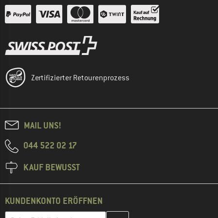
Zertifizierter Retourenprozess
MAIL UNS!
044 522 02 17
KAUF BEWUSST
KUNDENKONTO ERÖFFNEN
Gib hier deine E-Mail-Adresse ein und erstelle im nächsten Schri
E-Mail-Adresse