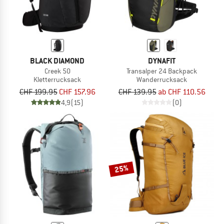
BLACK DIAMOND
DYNAFIT
Creek 50
Transalper 24 Backpack
Kletterrucksack
Wanderrucksack
CHF 199.95
CHF 157.96
CHF 139.95
ab CHF 110.56
4,9
(15)
(0)
25%