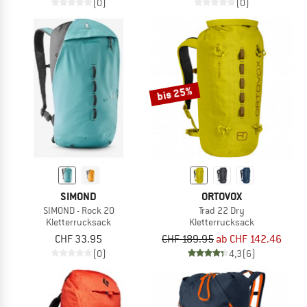
(0)
(0)
bis 25%
SIMOND
ORTOVOX
SIMOND - Rock 20
Trad 22 Dry
Kletterrucksack
Kletterrucksack
CHF 33.95
CHF 189.95
ab CHF 142.46
(0)
4,3
(6)