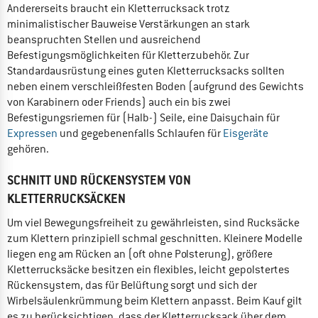
Andererseits braucht ein Kletterrucksack trotz
minimalistischer Bauweise Verstärkungen an stark
beanspruchten Stellen und ausreichend
Befestigungsmöglichkeiten für Kletterzubehör. Zur
Standardausrüstung eines guten Kletterrucksacks sollten
neben einem verschleißfesten Boden (aufgrund des Gewichts
von Karabinern oder Friends) auch ein bis zwei
Befestigungsriemen für (Halb-) Seile, eine Daisychain für
Expressen
und gegebenenfalls Schlaufen für
Eisgeräte
gehören.
SCHNITT UND RÜCKENSYSTEM VON
KLETTERRUCKSÄCKEN
Um viel Bewegungsfreiheit zu gewährleisten, sind Rucksäcke
zum Klettern prinzipiell schmal geschnitten. Kleinere Modelle
liegen eng am Rücken an (oft ohne Polsterung), größere
Kletterrucksäcke besitzen ein flexibles, leicht gepolstertes
Rückensystem, das für Belüftung sorgt und sich der
Wirbelsäulenkrümmung beim Klettern anpasst. Beim Kauf gilt
es zu berücksichtigen, dass der Kletterrucksack über dem