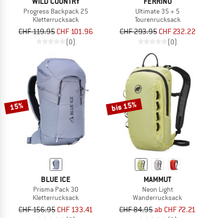
WILD COUNTRY
FERRINO
Progress Backpack 25
Ultimate 35 + 5
Kletterrucksack
Tourenrucksack
CHF 119.95
CHF 101.96
CHF 293.95
CHF 232.22
(0)
(0)
bis 15%
15%
BLUE ICE
MAMMUT
Prisma Pack 30
Neon Light
Kletterrucksack
Wanderrucksack
CHF 156.95
CHF 133.41
CHF 84.95
ab CHF 72.21