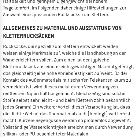
Haltbarkeit und geringem Eigengewicht bei hohem
Tragekomfort. Im Folgenden daher einige Hilfestellungen zur
Auswahl eines passenden Rucksacks zum Klettern.
ALLGEMEINES ZU MATERIAL UND AUSSTATTUNG VON
KLETTERRUCKSÄCKEN
Rucksäcke, die speziell zum Klettern entwickelt werden,
weisen einige Merkmale auf, welche die Handhabung an der
Wand erleichtern sollen. Zum einen ist der typische
Kletterrucksack aus einem leichtgewichtigen Material gefertigt,
das gleichzeitig eine hohe Abriebsfestigkeit aufweist. Da der
Kontakt des Außenmaterials mit scharfen Felskanten kaum zu
vermeiden ist, wird dieses meist durch Verwendung von
reißfestem Nylon haltbar gemacht. Gleichzeitig sind solche
Stoffe selbst sehr leicht - und beim Klettern zählt bekanntlich
jedes Gramm! Ein weiterer Vorteil dieser Verarbeitung ist, dass
die dichte Webart das Obermaterial auch (bedingt) wetterfest
macht. Kürzere Regengüsse werden so problemlos abgewehrt.
Vollständige Wasserdichtigkeit erreicht man durch Verwendung
silikon- oder PU-beschichteter Materialen.