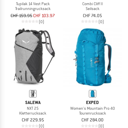
Tupilak 14 Vest Pack
Combi Cliff II
Trailrunningrucksack
Seilsack
CHF 159.95
CHF 103.97
CHF 74.05
(0)
(0)
SALEWA
EXPED
NXT 25
Women's Mountain Pro 40
Kletterrucksack
Tourenrucksack
CHF 229.95
CHF 284.00
(0)
(0)