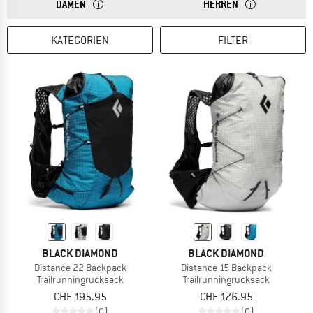
ANTWORT
RUCKSÄCKE FÜR DAMEN HABEN EINE KÜRZERE RÜCKEN
ANTWORT
HERREN RUCKSÄC
DAMEN
HERREN
KATEGORIEN
FILTER
BLACK DIAMOND
BLACK DIAMOND
Distance 22 Backpack
Distance 15 Backpack
Trailrunningrucksack
Trailrunningrucksack
CHF 195.95
CHF 176.95
(0)
(0)