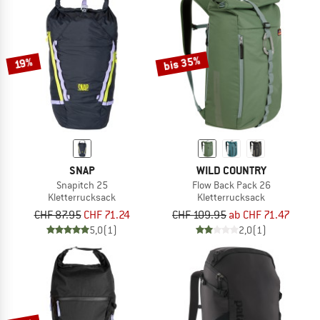
bis 35%
19%
SNAP
WILD COUNTRY
Snapitch 25
Flow Back Pack 26
Kletterrucksack
Kletterrucksack
CHF 87.95
CHF 71.24
CHF 109.95
ab CHF 71.47
5,0
(1)
2,0
(1)