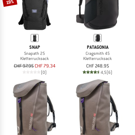
19%
SNAP
PATAGONIA
Snapath 25
Cragsmith 45
Kletterrucksack
Kletterrucksack
CHF 97.95
CHF 79.34
CHF 248.95
(0)
4,5
(6)