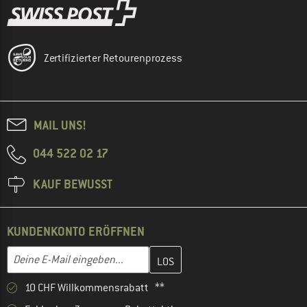
Zertifizierter Retourenprozess
MAIL UNS!
044 522 02 17
KAUF BEWUSST
KUNDENKONTO ERÖFFNEN
Gib hier deine E-Mail-Adresse ein und erstelle im nächsten Schri
E-Mail-Adresse
10 CHF Willkommensrabatt **