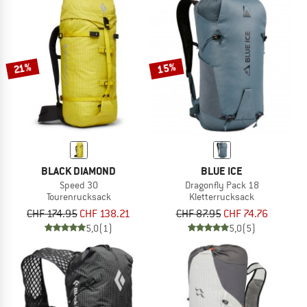
15%
21%
BLACK DIAMOND
BLUE ICE
Speed 30
Dragonfly Pack 18
Tourenrucksack
Kletterrucksack
CHF 174.95
CHF 138.21
CHF 87.95
CHF 74.76
5,0
(1)
5,0
(5)