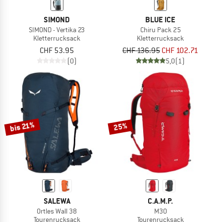
SIMOND
BLUE ICE
SIMOND - Vertika 23
Chiru Pack 25
Kletterrucksack
Kletterrucksack
CHF 53.95
CHF 136.95
CHF 102.71
(0)
5,0
(1)
bis 21%
25%
SALEWA
C.A.M.P.
Ortles Wall 38
M30
Tourenrucksack
Tourenrucksack