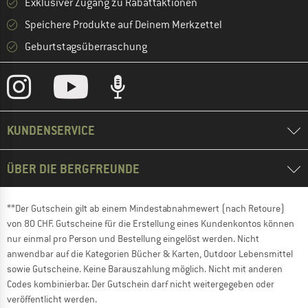
Exklusiver Zugang zu Rabattaktionen
Speichere Produkte auf Deinem Merkzettel
Geburtstagsüberraschung
KUNDENSERVICE
ÜBER DIE BERGFREUNDE
**Der Gutschein gilt ab einem Mindestabnahmewert (nach Retoure)
von 80 CHF. Gutscheine für die Erstellung eines Kundenkontos können
nur einmal pro Person und Bestellung eingelöst werden. Nicht
anwendbar auf die Kategorien Bücher & Karten, Outdoor Lebensmittel
sowie Gutscheine. Keine Barauszahlung möglich. Nicht mit anderen
Codes kombinierbar. Der Gutschein darf nicht weitergegeben oder
veröffentlicht werden.