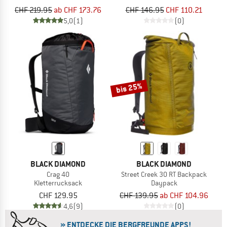
CHF 219.95
ab CHF 173.76
CHF 146.95
CHF 110.21
5,0
(1)
(0)
bis 25%
BLACK DIAMOND
BLACK DIAMOND
Crag 40
Street Creek 30 RT Backpack
Kletterrucksack
Daypack
CHF 129.95
CHF 139.95
ab CHF 104.96
4,6
(9)
(0)
» ENTDECKE DIE BERGFREUNDE APPS!