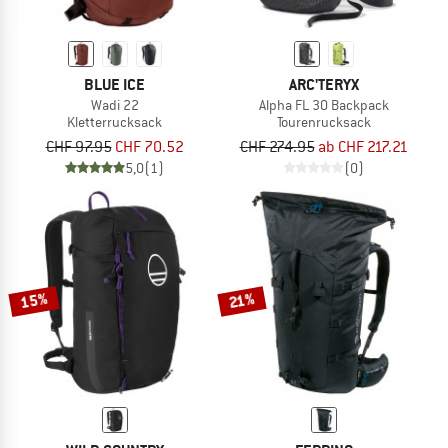
BLUE ICE
ARC'TERYX
Wadi 22
Alpha FL 30 Backpack
Kletterrucksack
Tourenrucksack
CHF 97.95
CHF 70.52
CHF 274.95
ab CHF 217.21
5,0
(1)
(0)
15%
21%