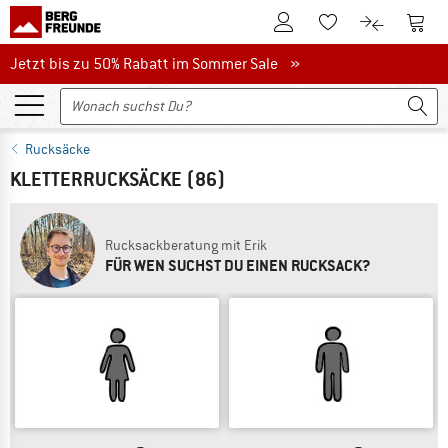
Zum Kundenkonto
Zum 
Zum Merkzettel.
Zum Produk
Jetzt bis zu 50% Rabatt im Sommer Sale
Jetzt bis zu 50% Rabatt im Sommer Sale »
Rucksäcke
KLETTERRUCKSÄCKE
(86)
Rucksackberatung mit Erik
FÜR WEN SUCHST DU EINEN RUCKSACK?