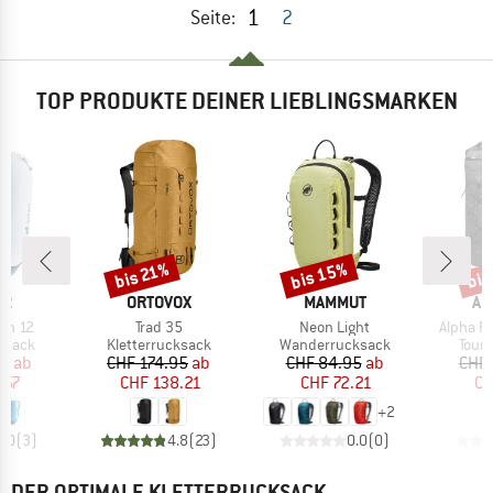
1
Seite:
2
TOP PRODUKTE DEINER LIEBLINGSMARKEN
bis 15%
bis 21%
bis
Rabatt
Rabatt
Raba
E
MARKE
MARKE
MA
ER
ORTOVOX
MAMMUT
AR
Artikel
Artikel
Artikel
tch 12
Trad 35
Neon Light
Alpha F
uppe
Produktgruppe
Produktgruppe
Prod
ksack
Kletterrucksack
Wanderrucksack
Tour
eis
duzierter Preis
Preis
reduzierter Preis
Preis
reduzierter Preis
95
ab
CHF 174.95
ab
CHF 84.95
ab
CHF 
.57
CHF 138.21
CHF 72.21
CH
+
2
5.0
(
3
)
4.8
(
23
)
0.0
(
0
)
DER OPTIMALE KLETTERRUCKSACK