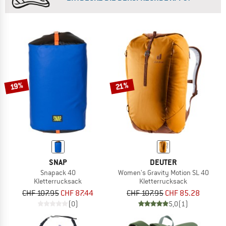
19%
21%
SNAP
DEUTER
Snapack 40
Women's Gravity Motion SL 40
Kletterrucksack
Kletterrucksack
CHF 107.95
CHF 87.44
CHF 107.95
CHF 85.28
(0)
5,0
(1)