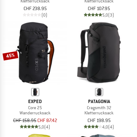
Kletterrucksack
Kletterrucksack
CHF 238.95
CHF 107.95
(0)
5,0
(3)
45%
EXPED
PATAGONIA
Core 25
Cragsmith 32
Wanderrucksack
Kletterrucksack
CHF 158.95
CHF 87.42
CHF 198.95
5,0
(4)
4,0
(4)