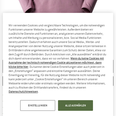
Detailansichten
Wir verwenden Cookies und vergleichbare Technologien, um die notwendigen
Funktionen unserer Website zu gewährleisten. Außerdem bieten wir
zusätzliche Dienste und Funktionen an, analysieren unseren Datenverkehr,
um Inhalte und Werbung zu personalisieren, bzw. Social Media-Funktionen
bereitzustellen. Dadurch erfahren auch unsere Social Media-, Werbe- und
Analysepartner von deiner Nutzung unserer Website; diese sitzen teilweise in
Drittländern ohne angemessene Garantien zum Schutz deiner Daten, etwa vor
dem Zugriff durch Behörden. Durch Anklicken von „Alle auswählen“ erklärst du
dich damit einverstanden, dass wir so verfahren.
Wenn du keine Cookies mit
Ausnahme der technisch notwendigen Cookie akzeptieren möchtest, dann
NICHT MEHR LIEFERBAR
klicke bitte hier
. Du kannst deine Cookie Einstellungen aber auch jederzeit in
den „Einstellungen“ anpassen und einzelne Kategorien auswählen. Deine
Einwilligung ist freiwillig, für die Nutzung dieser Website nicht notwendig und
kann jederzeit unter „Cookie Einstellungen“ im unteren Bereich unserer
MERKEN
VERGLEICHEN
Webseite widerrufen oder erstmals vergeben werden. Weitere Informationen,
auch zu Risiken der Drittlandstransfers, findest du in unseren
Datenschutzhinweisen
.
Finde mehr Informationen zu den Ver
Portofrei ab CHF 100 (CH)
Gehe hier zu den Rückgabe-Richtlinie
100 Tage Rückgaberecht
EINSTELLUNGEN
ALLE AUSWÄHLEN
Finde die Zahlungs-Infos hier! Öffnet sich 
Kauf auf Rechnung
Finde alle Infos hier!
Trusted Shops Käuferschutz