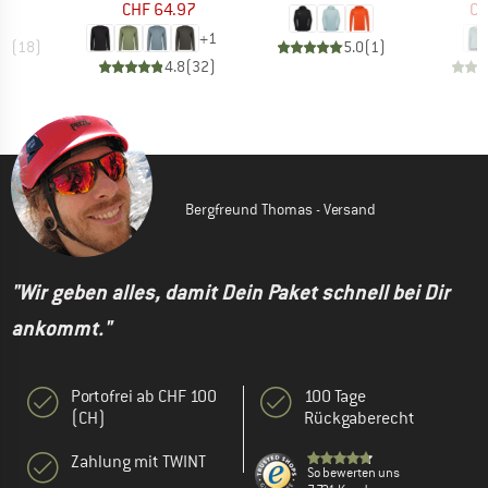
CHF 64.97
CH
+
1
.3
(
18
)
5.0
(
1
)
4.8
(
32
)
Bergfreund Thomas - Versand
"Wir geben alles, damit Dein Paket schnell bei Dir
ankommt."
Portofrei ab CHF 100
100 Tage
(CH)
Rückgaberecht
Zahlung mit TWINT
So bewerten uns