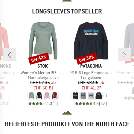
LONGSLEEVES TOPSELLER
bis 42%
bis 30%
57
Rabatt
Rabatt
Raba
MARKE
MARKE
AMOND
STOIC
PATAGONIA
Artikel
Artikel
Artikel
ro Hoody
Women's Merino155 LaholmSt. L/S
L/S P-6 Logo Responsibili-Tee
PerformanceMerin
gruppe
Produktgruppe
Produktgruppe
P
eve
Merinolongsleeve
Longsleeve
Ve
eis
duzierter Preis
Preis
reduzierter Preis
Preis
reduzierter Preis
95
ab
CHF 97.95
ab
CHF 58.95
ab
CHF 53
.76
CHF 56.81
CHF 41.27
+
1
4.7
(
3
)
4.0
(
1
)
4.6
(
47
)
BELIEBTESTE PRODUKTE VON THE NORTH FACE