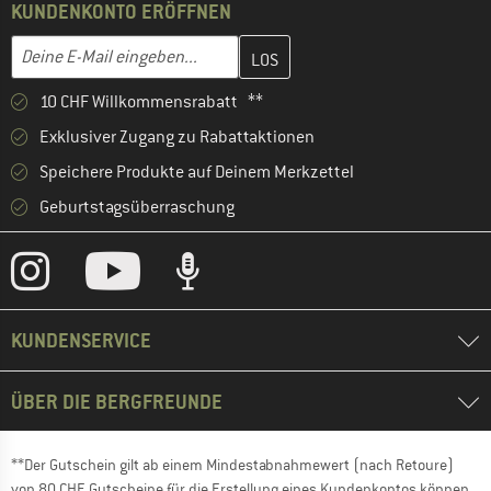
KUNDENKONTO ERÖFFNEN
Gib hier deine E-Mail-Adresse ein und erstelle im nächsten Schri
E-Mail-Adresse
10 CHF Willkommensrabatt **
Exklusiver Zugang zu Rabattaktionen
Speichere Produkte auf Deinem Merkzettel
Geburtstagsüberraschung
KUNDENSERVICE
ÜBER DIE BERGFREUNDE
**Der Gutschein gilt ab einem Mindestabnahmewert (nach Retoure)
von 80 CHF. Gutscheine für die Erstellung eines Kundenkontos können