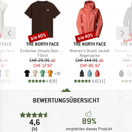
bis 40%
bis 40%
bis
Rabatt
Rabatt
Raba
MARKE
MARKE
MARK
 FACE
THE NORTH FACE
THE NORTH FACE
THE 
Artikel
Artikel
Artikel
ken Tank
Evolution Simple Dome Short Sleeve
Women's Quest Jacket
Women's Ant
ktgruppe
Produktgruppe
Produktgruppe
Pr
t
T-Shirt
Regenjacke
Re
eis
duzierter Preis
Preis
reduzierter Preis
Preis
reduzierter Preis
95
ab
CHF 29.95
ab
CHF 144.95
ab
CHF 
.47
CHF 17.97
CHF 86.97
CH
+
10
.9
(
25
)
4.8
(
8
)
4.6
(
31
)
BEWERTUNGSÜBERSICHT
89%
4,6
(9)
empfehlen dieses Produkt