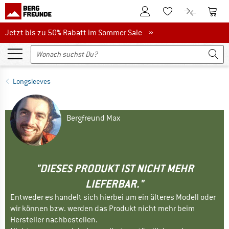
Zum Kundenkonto
Zum 
Zum Merkzettel.
Zum Produk
Jetzt bis zu 50% Rabatt im Sommer Sale
Jetzt bis zu 50% Rabatt im Sommer Sale »
Longsleeves
Bergfreund Max
"DIESES PRODUKT IST NICHT MEHR
LIEFERBAR."
Entweder es handelt sich hierbei um ein älteres Modell oder
wir können bzw. werden das Produkt nicht mehr beim
Hersteller nachbestellen.