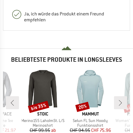
Ja, ich würde das Produkt einem Freund
empfehlen
BELIEBTESTE PRODUKTE IN LONGSLEEVES
bis 35%
bis
20%
Rabatt
Rabatt
Raba
MARKE
MARKE
MA
 FACE
STOIC
MAMMUT
PA
Artikel
Artikel
Artikel
ome Tee
Merino155 LaholmSt. L/S
Selun FL Sun Hoody
Women's L/S Cap Cool 
gruppe
Produktgruppe
Produktgruppe
Prod
eve
Merinoshirt
Funktionsshirt
Funk
eis
duzierter Preis
Preis
reduzierter Preis
Preis
reduzierter Preis
HF 21.97
CHF 99.95
ab
CHF 94.95
CHF 75.96
CHF