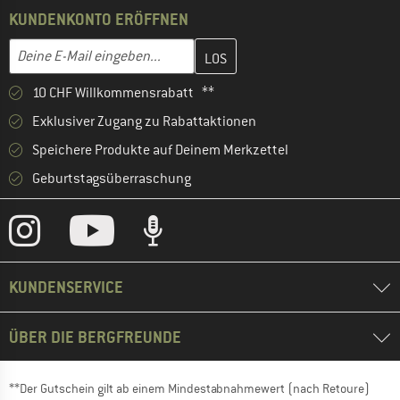
KUNDENKONTO ERÖFFNEN
Gib hier deine E-Mail-Adresse ein und erstelle im nächsten Schri
E-Mail-Adresse
10 CHF Willkommensrabatt **
Exklusiver Zugang zu Rabattaktionen
Speichere Produkte auf Deinem Merkzettel
Geburtstagsüberraschung
KUNDENSERVICE
ÜBER DIE BERGFREUNDE
**Der Gutschein gilt ab einem Mindestabnahmewert (nach Retoure)