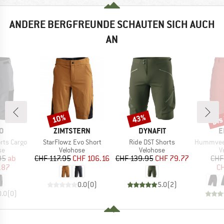
ANDERE BERGFREUNDE SCHAUTEN SICH AUCH
AN
bis
10%
43%
Rabatt
Rabatt
Raba
E
MARKE
MARKE
M
O
ZIMTSTERN
DYNAFIT
E
Artikel
Artikel
Artikel
rts Cargo
StarFlowz Evo Short
Ride DST Shorts
Hummvee Shor
tgruppe
Produktgruppe
Produktgruppe
P
se
Velohose
Velohose
V
eis
duzierter Preis
Preis
reduzierter Preis
Preis
reduzierter Preis
95
ab
CHF 117.95
CHF 106.16
CHF 139.95
CHF 79.77
CHF
.87
CH
0.0
(
0
)
5.0
(
2
)
0.0
(
0
)