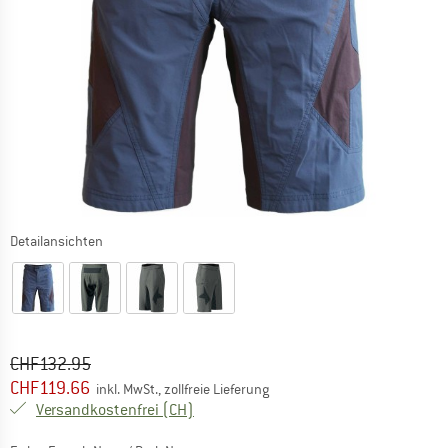
Detailansichten
Ursprünglicher Preis :
Preis:
CHF
132.95
CHF
119.66
inkl. MwSt., zollfreie Lieferung
Schweiz. Informationen zu den Versand
Versandkostenfrei
(CH)