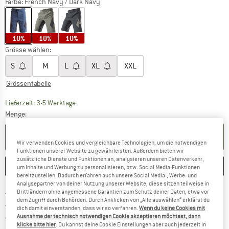
Farbe:
French Navy / Dark Navy
10%
10%
10%
Grösse wählen:
S
M
L
XL
XXL
Grössentabelle
Der Link öffnet sich in einer Infobox und beinhaltet
Lieferzeit: 3-5 Werktage
Menge:
IN DEN WARENKORB
Wir verwenden Cookies und vergleichbare Technologien, um die notwendigen
Funktionen unserer Website zu gewährleisten. Außerdem bieten wir
zusätzliche Dienste und Funktionen an, analysieren unseren Datenverkehr,
MERKEN
VERGLEICHEN
um Inhalte und Werbung zu personalisieren, bzw. Social Media-Funktionen
bereitzustellen. Dadurch erfahren auch unsere Social Media-, Werbe- und
Analysepartner von deiner Nutzung unserer Website; diese sitzen teilweise in
Finde mehr Informationen zu den Ver
Portofrei ab CHF 100 (CH)
Drittländern ohne angemessene Garantien zum Schutz deiner Daten, etwa vor
dem Zugriff durch Behörden. Durch Anklicken von „Alle auswählen“ erklärst du
Gehe hier zu den Rückgabe-Richtlinie
100 Tage Rückgaberecht
dich damit einverstanden, dass wir so verfahren.
Wenn du keine Cookies mit
Finde die Zahlungs-Infos hier! Öffnet sich 
Kauf auf Rechnung
Ausnahme der technisch notwendigen Cookie akzeptieren möchtest, dann
klicke bitte hier
. Du kannst deine Cookie Einstellungen aber auch jederzeit in