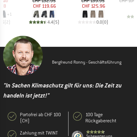
eis
duzierter Preis
Preis
reduzierter Preis
Preis
reduzierter Preis
5
ab
CHF 132.95
CHF 139.95
CHF 104
.08
CHF 119.66
CHF 125.96
+
1
4.5
(
2
)
4.4
(
5
)
0.0
(
0
)
Bergfreund Ronny - Geschäftsführung
"In Sachen Klimaschutz gilt für uns: Die Zeit zu
handeln ist jetzt!"
Portofrei ab CHF 100
100 Tage
(CH)
Rückgaberecht
Zahlung mit TWINT
So bewerten uns