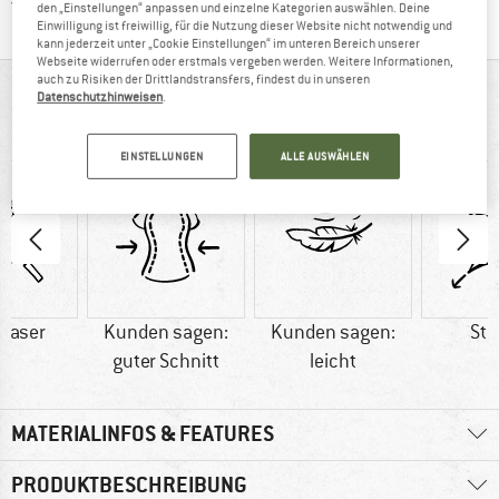
Finde alle Infos hier!
Trusted Shops Käuferschutz
den „Einstellungen“ anpassen und einzelne Kategorien auswählen. Deine
Einwilligung ist freiwillig, für die Nutzung dieser Website nicht notwendig und
kann jederzeit unter „Cookie Einstellungen“ im unteren Bereich unserer
Webseite widerrufen oder erstmals vergeben werden. Weitere Informationen,
auch zu Risiken der Drittlandstransfers, findest du in unseren
AUF EINEN BLICK
Datenschutzhinweisen
.
MTB-Hose zum Freeriden und mehr
EINSTELLUNGEN
ALLE AUSWÄHLEN
faser
Kunden sagen:
Kunden sagen:
Str
guter Schnitt
leicht
MATERIALINFOS & FEATURES
PRODUKTBESCHREIBUNG