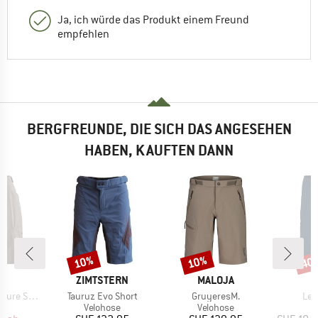
Ja, ich würde das Produkt einem Freund
empfehlen
BERGFREUNDE, DIE SICH DAS ANGESEHEN
HABEN, KAUFTEN DANN
10%
10%
40
Rabatt
Rabatt
Raba
E
MARKE
MARKE
O
ZIMTSTERN
MALOJA
Artikel
Artikel
Arti
e Shorts
Tauruz Evo Short
GruyeresM.
Led
tgruppe
Produktgruppe
Produktgruppe
P
se
Velohose
Velohose
V