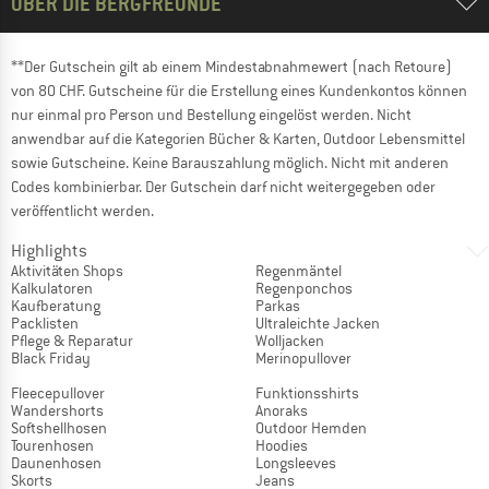
ÜBER DIE BERGFREUNDE
**Der Gutschein gilt ab einem Mindestabnahmewert (nach Retoure)
von 80 CHF. Gutscheine für die Erstellung eines Kundenkontos können
nur einmal pro Person und Bestellung eingelöst werden. Nicht
anwendbar auf die Kategorien Bücher & Karten, Outdoor Lebensmittel
sowie Gutscheine. Keine Barauszahlung möglich. Nicht mit anderen
Codes kombinierbar. Der Gutschein darf nicht weitergegeben oder
veröffentlicht werden.
Highlights
Aktivitäten Shops
Regenmäntel
Kalkulatoren
Regenponchos
Kaufberatung
Parkas
Packlisten
Ultraleichte Jacken
Pflege & Reparatur
Wolljacken
Black Friday
Merinopullover
Fleecepullover
Funktionsshirts
Wandershorts
Anoraks
Softshellhosen
Outdoor Hemden
Tourenhosen
Hoodies
Daunenhosen
Longsleeves
Skorts
Jeans