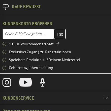
KAUF BEWUSST
KUNDENKONTO ERÖFFNEN
Gib hier deine E-Mail-Adresse ein und erstelle im nächsten Schri
E-Mail-Adresse
10 CHF Willkommensrabatt **
Exklusiver Zugang zu Rabattaktionen
Speichere Produkte auf Deinem Merkzettel
Geburtstagsüberraschung
KUNDENSERVICE