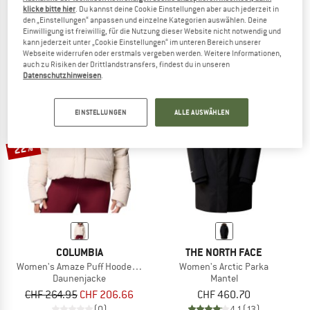
klicke bitte hier
. Du kannst deine Cookie Einstellungen aber auch jederzeit in
Women's Alivio Down Jacket
Women's Cloudview Down Hooded Ja
den „Einstellungen“ anpassen und einzelne Kategorien auswählen. Deine
Daunenjacke
Daunenjacke
Einwilligung ist freiwillig, für die Nutzung dieser Website nicht notwendig und
CHF 343.95
CHF 137.58
CHF 319.95
CHF 127.98
kann jederzeit unter „Cookie Einstellungen“ im unteren Bereich unserer
Webseite widerrufen oder erstmals vergeben werden. Weitere Informationen,
(0)
(0)
auch zu Risiken der Drittlandstransfers, findest du in unseren
Datenschutzhinweisen
.
EINSTELLUNGEN
ALLE AUSWÄHLEN
22%
COLUMBIA
THE NORTH FACE
Women's Amaze Puff Hooded Jacket
Women's Arctic Parka
Daunenjacke
Mantel
CHF 264.95
CHF 206.66
CHF 460.70
(0)
4,1
(13)