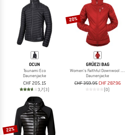
ZUM SOMMER SALE
20%
OCUN
GRÜEZI BAG
Tsunami Eco
Women's Faithful Downwool Jacket
Daunenjacke
Daunenjacke
CHF 205.15
CHF 359.95
CHF 287.96
3,7
(3)
(0)
22%