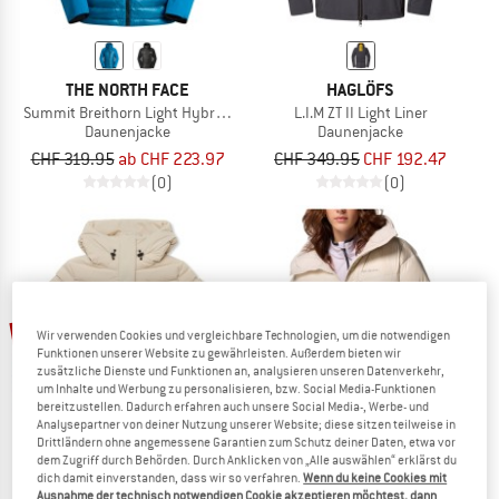
THE NORTH FACE
HAGLÖFS
Summit Breithorn Light Hybrid Hoodie
L.I.M ZT II Light Liner
Daunenjacke
Daunenjacke
CHF 319.95
ab CHF 223.97
CHF 349.95
CHF 192.47
(0)
(0)
60%
60%
Wir verwenden Cookies und vergleichbare Technologien, um die notwendigen
Funktionen unserer Website zu gewährleisten. Außerdem bieten wir
zusätzliche Dienste und Funktionen an, analysieren unseren Datenverkehr,
um Inhalte und Werbung zu personalisieren, bzw. Social Media-Funktionen
bereitzustellen. Dadurch erfahren auch unsere Social Media-, Werbe- und
Analysepartner von deiner Nutzung unserer Website; diese sitzen teilweise in
Drittländern ohne angemessene Garantien zum Schutz deiner Daten, etwa vor
dem Zugriff durch Behörden. Durch Anklicken von „Alle auswählen“ erklärst du
dich damit einverstanden, dass wir so verfahren.
Wenn du keine Cookies mit
COTOPAXI
COLUMBIA
Ausnahme der technisch notwendigen Cookie akzeptieren möchtest, dann