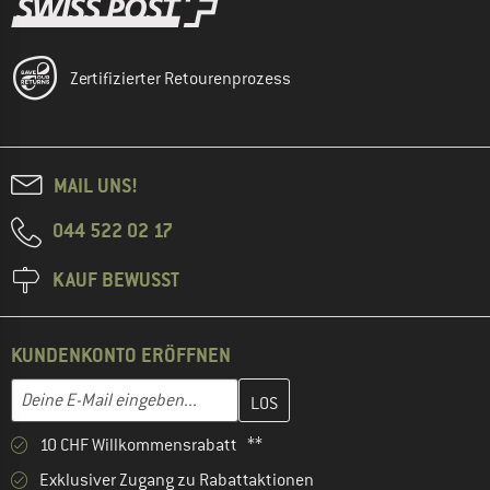
Zertifizierter Retourenprozess
MAIL UNS!
044 522 02 17
KAUF BEWUSST
KUNDENKONTO ERÖFFNEN
Gib hier deine E-Mail-Adresse ein und erstelle im nächsten Schri
E-Mail-Adresse
10 CHF Willkommensrabatt **
Exklusiver Zugang zu Rabattaktionen