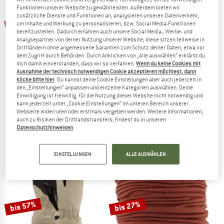
ZUM SOMMER SALE
Funktionen unserer Website zu gewährleisten. Außerdem bieten wir
zusätzliche Dienste und Funktionen an, analysieren unseren Datenverkehr,
bis 35%
um Inhalte und Werbung zu personalisieren, bzw. Social Media-Funktionen
bereitzustellen. Dadurch erfahren auch unsere Social Media-, Werbe- und
Analysepartner von deiner Nutzung unserer Website; diese sitzen teilweise in
Drittländern ohne angemessene Garantien zum Schutz deiner Daten, etwa vor
dem Zugriff durch Behörden. Durch Anklicken von „Alle auswählen“ erklärst du
dich damit einverstanden, dass wir so verfahren.
Wenn du keine Cookies mit
Ausnahme der technisch notwendigen Cookie akzeptieren möchtest, dann
klicke bitte hier
. Du kannst deine Cookie Einstellungen aber auch jederzeit in
den „Einstellungen“ anpassen und einzelne Kategorien auswählen. Deine
Einwilligung ist freiwillig, für die Nutzung dieser Website nicht notwendig und
STOIC
ARTILECT
kann jederzeit unter „Cookie Einstellungen“ im unteren Bereich unserer
Merino180 BengtSt. L/S
Elevate Primaloft Bio Insulated Hood
Webseite widerrufen oder erstmals vergeben werden. Weitere Informationen,
Merinounterwäsche
Kunstfaserjacke
auch zu Risiken der Drittlandstransfers, findest du in unseren
Datenschutzhinweisen
.
CHF 92.95
ab CHF 61.72
CHF 274.95
4,8
(73)
5,0
(1)
EINSTELLUNGEN
ALLE AUSWÄHLEN
bis 57%
bis 27%