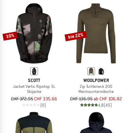
bis 22%
10%
SCOTT
WOOLPOWER
Jacket Vertic Ripstop 3L
Zip Turtleneck 200
Skijacke
Merinounterwäsche
CHF 372.95
CHF 335.66
CHF 136.95
ab CHF 106.82
(0)
4,8
(45)