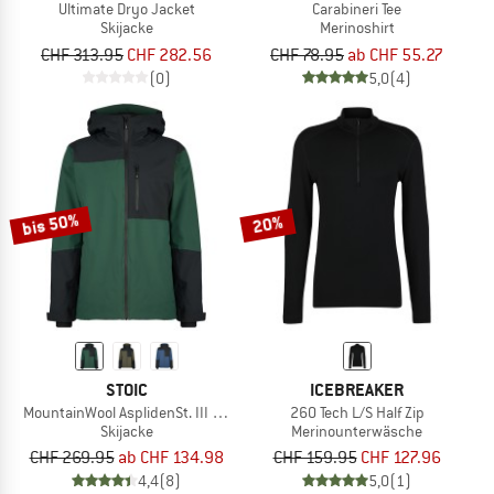
Ultimate Dryo Jacket
Carabineri Tee
Skijacke
Merinoshirt
CHF 313.95
CHF 282.56
CHF 78.95
ab CHF 55.27
(0)
5,0
(4)
bis 50%
20%
STOIC
ICEBREAKER
MountainWool AsplidenSt. III Ski Jacket
260 Tech L/S Half Zip
Skijacke
Merinounterwäsche
CHF 269.95
ab CHF 134.98
CHF 159.95
CHF 127.96
4,4
(8)
5,0
(1)