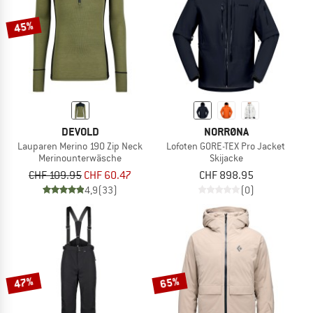
45%
DEVOLD
NORRØNA
Lauparen Merino 190 Zip Neck
Lofoten GORE-TEX Pro Jacket
Merinounterwäsche
Skijacke
CHF 109.95
CHF 60.47
CHF 898.95
4,9
(33)
(0)
47%
65%