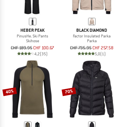
HEBER PEAK
BLACK DIAMOND
PinusHe. Ski Pants
Factor Insulated Parka
Skihose
Parka
CHF 189.95
CHF 100.67
CHF 735.95
CHF 257.58
4,2
(35)
5,0
(1)
40%
70%