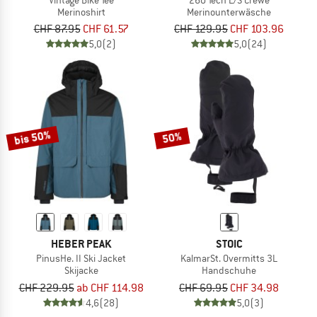
Merinoshirt
Merinounterwäsche
CHF 87.95
CHF 61.57
CHF 129.95
CHF 103.96
5,0
(2)
5,0
(24)
bis 50%
50%
HEBER PEAK
STOIC
PinusHe. II Ski Jacket
KalmarSt. Overmitts 3L
Skijacke
Handschuhe
CHF 229.95
ab CHF 114.98
CHF 69.95
CHF 34.98
4,6
(28)
5,0
(3)