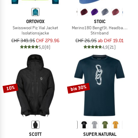
ORTOVOX
STOIC
Swisswool Piz Vial Jacket
Merino180 BengtSt. Headband doub
Isolationsjacke
Stirnband
CHF 349.95
CHF 279.96
CHF 26.95
ab CHF 19.01
5,0
(8)
4,9
(21)
bis 30%
10%
SCOTT
SUPER.NATURAL