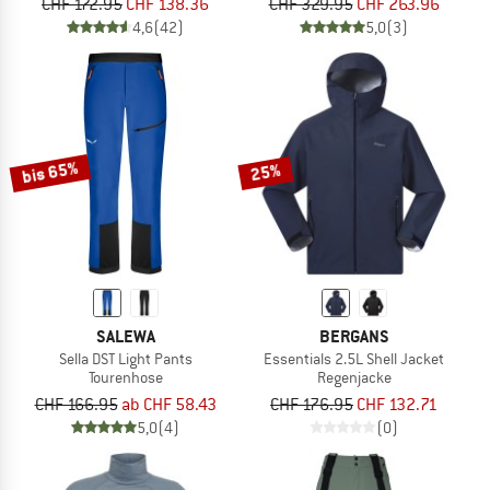
CHF 172.95
CHF 138.36
CHF 329.95
CHF 263.96
4,6
(42)
5,0
(3)
bis 65%
25%
SALEWA
BERGANS
Sella DST Light Pants
Essentials 2.5L Shell Jacket
Tourenhose
Regenjacke
CHF 166.95
ab CHF 58.43
CHF 176.95
CHF 132.71
5,0
(4)
(0)