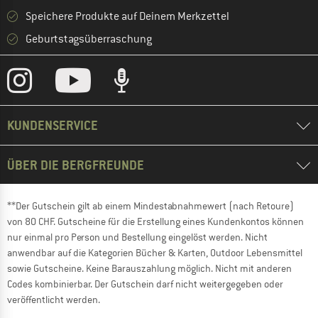
Speichere Produkte auf Deinem Merkzettel
Geburtstagsüberraschung
KUNDENSERVICE
ÜBER DIE BERGFREUNDE
**Der Gutschein gilt ab einem Mindestabnahmewert (nach Retoure)
von 80 CHF. Gutscheine für die Erstellung eines Kundenkontos können
nur einmal pro Person und Bestellung eingelöst werden. Nicht
anwendbar auf die Kategorien Bücher & Karten, Outdoor Lebensmittel
sowie Gutscheine. Keine Barauszahlung möglich. Nicht mit anderen
Codes kombinierbar. Der Gutschein darf nicht weitergegeben oder
veröffentlicht werden.