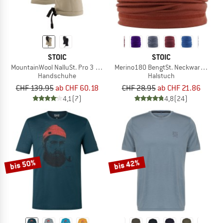
STOIC
STOIC
MountainWool NalluSt. Pro 3 Finger
Merino180 BengtSt. Neckwarmer
Handschuhe
Halstuch
CHF 139.95
ab CHF 60.18
CHF 28.95
ab CHF 21.86
4,1
(7)
4,8
(24)
bis 50%
bis 42%