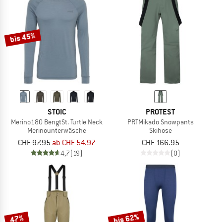
bis 45%
STOIC
PROTEST
Merino180 BengtSt. Turtle Neck
PRTMikado Snowpants
Merinounterwäsche
Skihose
CHF 97.95
ab CHF 54.97
CHF 166.95
4,7
(19)
(0)
bis 62%
47%