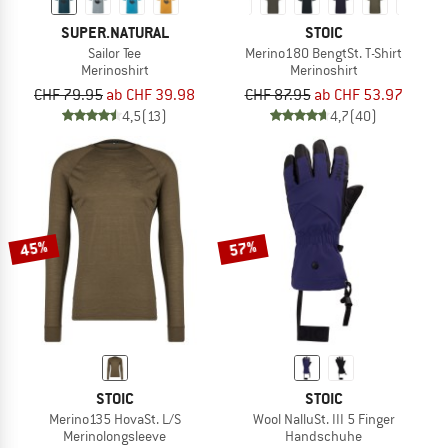
SUPER.NATURAL
STOIC
Sailor Tee
Merino180 BengtSt. T-Shirt
Merinoshirt
Merinoshirt
CHF 79.95
ab CHF 39.98
CHF 87.95
ab CHF 53.97
4,5
(13)
4,7
(40)
45%
57%
STOIC
STOIC
Merino135 HovaSt. L/S
Wool NalluSt. III 5 Finger
Merinolongsleeve
Handschuhe