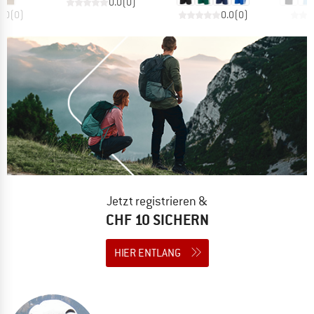
0.0
(
0
)
0.0
(
0
)
0.0
(
0
)
Jetzt registrieren &
CHF 10 SICHERN
HIER ENTLANG