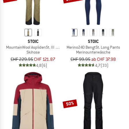
STOIC
STOIC
MountainWool AsplidenSt. III Ski Pant
Merino240 BengtSt. Long Pants
Skihose
Merinounterwäsche
CHF 229.95
CHF 121.87
CHF 99.95
ab CHF 37.98
4,8
(6)
4,7
(33)
50%