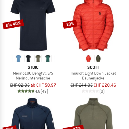
bis 40%
10%
STOIC
SCOTT
Merino180 BengtSt. S/S
Insuloft Light Down Jacket
Merinounterwäsche
Daunenjacke
CHF 82.95
ab CHF 50.97
CHF 244.95
CHF 220.46
4,8
(49)
(0)