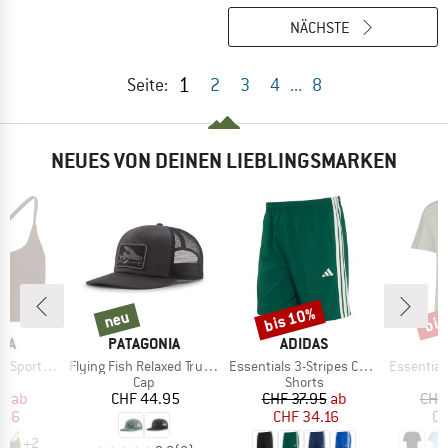
NÄCHSTE
1
Seite:
2
3
4
...
8
NEUES VON DEINEN LIEBLINGSMARKEN
bis 10%
bis
neu
Rabatt
Raba
neu
MARKE
MARKE
M
IA
PATAGONIA
ADIDAS
A
Artikel
Artikel
Artikel
orts Bra
Flying Fish Relaxed Trucker Hat
Essentials 3-Stripes Chelsea Lite Woven Shorts
Essentials Single Jer
tgruppe
Produktgruppe
Produktgruppe
BH
Cap
Shorts
eis
duzierter Preis
Preis
Preis
reduzierter Preis
95
ab
CHF 44.95
CHF 37.95
ab
CHF
.46
CHF 34.16
CH
+
2