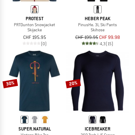
PROTEST
HEBER PEAK
PRTDunton Snowjacket
PinusHe. 3L Ski Pants
Skijacke
Skihose
CHF 195.95
CHF 199.95
CHF 99.98
(0)
4,3
(15)
30%
20%
SUPER.NATURAL
ICEBREAKER
Vintage Bike Tee
260 Tech L/S Crewe