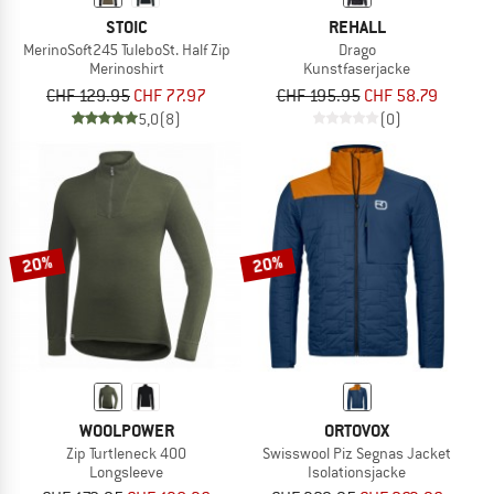
STOIC
REHALL
MerinoSoft245 TuleboSt. Half Zip
Drago
Merinoshirt
Kunstfaserjacke
CHF 129.95
CHF 77.97
CHF 195.95
CHF 58.79
5,0
(8)
(0)
20%
20%
WOOLPOWER
ORTOVOX
Zip Turtleneck 400
Swisswool Piz Segnas Jacket
Longsleeve
Isolationsjacke