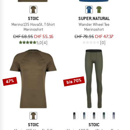
STOIC
SUPER.NATURAL
Merino135 HovaSt. T-Shirt
Wander Wheel Tee
Merinoshirt
Merinoshirt
CHF 68.95
CHF 55.16
CHF 78.95
CHF 47.37
5,0
(4)
(0)
bis 70%
47%
STOIC
STOIC