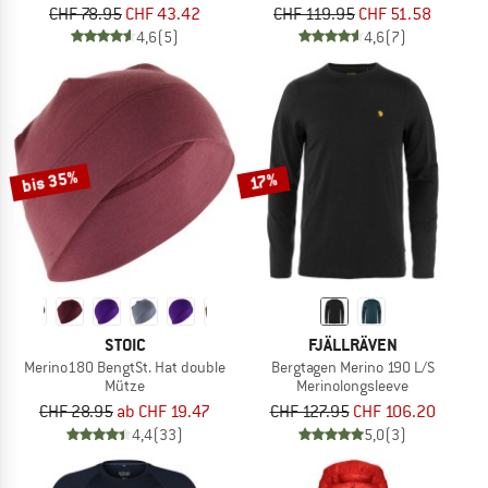
CHF 78.95
CHF 43.42
CHF 119.95
CHF 51.58
4,6
(5)
4,6
(7)
bis 35%
17%
STOIC
FJÄLLRÄVEN
Merino180 BengtSt. Hat double
Bergtagen Merino 190 L/S
Mütze
Merinolongsleeve
CHF 28.95
ab CHF 19.47
CHF 127.95
CHF 106.20
4,4
(33)
5,0
(3)