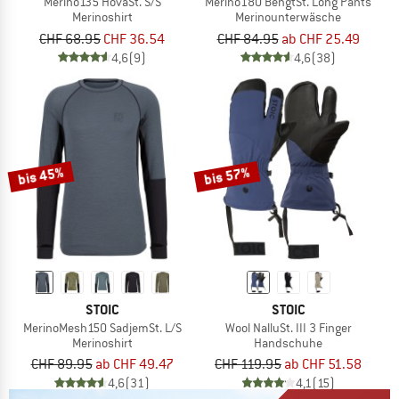
Merino135 HovaSt. S/S
Merino180 BengtSt. Long Pants
Merinoshirt
Merinounterwäsche
CHF 68.95
CHF 36.54
CHF 84.95
ab CHF 25.49
4,6
(9)
4,6
(38)
bis 45%
bis 57%
STOIC
STOIC
MerinoMesh150 SadjemSt. L/S
Wool NalluSt. III 3 Finger
Merinoshirt
Handschuhe
CHF 89.95
ab CHF 49.47
CHF 119.95
ab CHF 51.58
4,6
(31)
4,1
(15)