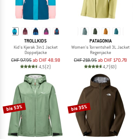
TROLLKIDS
PATAGONIA
Kid's Kjerak 3in1 Jacket
Women's Torrentshell 3L Jacket
Doppeljacke
Regenjacke
CHF 97.95
ab CHF 48.98
CHF 218.95
ab CHF 170.78
4,5
(2)
4,7
(63)
bis 53%
bis 35%