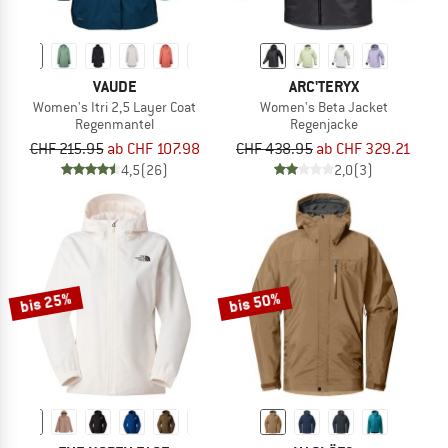
VAUDE
ARC'TERYX
Women's Itri 2,5 Layer Coat
Women's Beta Jacket
Regenmantel
Regenjacke
CHF 215.95
ab CHF 107.98
CHF 438.95
ab CHF 329.21
4,5
(26)
2,0
(3)
bis 25%
bis 50%