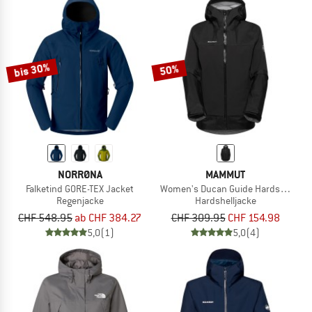
bis 30%
50%
NORRØNA
MAMMUT
Falketind GORE-TEX Jacket
Women's Ducan Guide Hardshell Ho
Regenjacke
Hardshelljacke
CHF 548.95
ab CHF 384.27
CHF 309.95
CHF 154.98
5,0
(1)
5,0
(4)