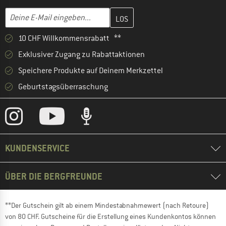
Gib hier deine E-Mail-Adresse ein und erstelle im nächsten Schri
E-Mail-Adresse
10 CHF Willkommensrabatt **
Exklusiver Zugang zu Rabattaktionen
Speichere Produkte auf Deinem Merkzettel
Geburtstagsüberraschung
KUNDENSERVICE
ÜBER DIE BERGFREUNDE
**Der Gutschein gilt ab einem Mindestabnahmewert (nach Retoure)
von 80 CHF. Gutscheine für die Erstellung eines Kundenkontos können