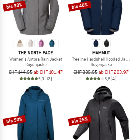
bis 30%
bis 40%
THE NORTH FACE
MAMMUT
Women's Antora Rain Jacket
Treeline Hardshell Hooded Jacket
Regenjacke
Regenjacke
CHF 144.95
ab CHF 101.47
CHF 339.95
ab CHF 203.97
5,0
(12)
3,8
(4)
bis 50%
bis 25%