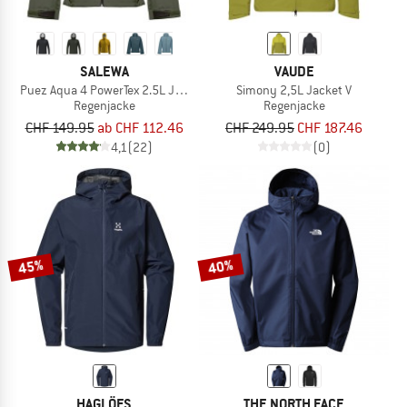
SALEWA
VAUDE
Puez Aqua 4 PowerTex 2.5L Jacket
Simony 2,5L Jacket V
Regenjacke
Regenjacke
CHF 149.95
ab CHF 112.46
CHF 249.95
CHF 187.46
4,1
(22)
(0)
45%
40%
HAGLÖFS
THE NORTH FACE