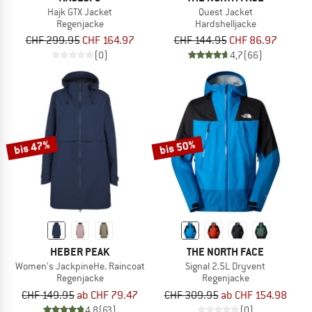
Hajk GTX Jacket
Quest Jacket
Regenjacke
Hardshelljacke
CHF 299.95
CHF 164.97
CHF 144.95
CHF 86.97
(0)
4,7
(66)
bis 47%
bis 50%
HEBER PEAK
THE NORTH FACE
Women's JackpineHe. Raincoat
Signal 2.5L Dryvent
Regenjacke
Regenjacke
CHF 149.95
ab CHF 79.47
CHF 309.95
ab CHF 154.98
4,8
(63)
(0)