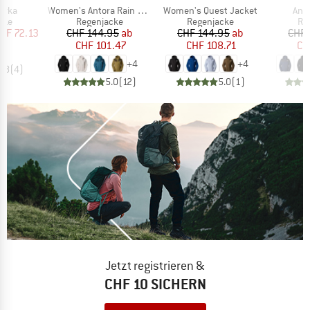
Artikel
Artikel
Arti
arka
Women's Antora Rain Jacket
Women's Quest Jacket
Ant
gruppe
Produktgruppe
Produktgruppe
Pr
cke
Regenjacke
Regenjacke
Re
eis
duzierter Preis
Preis
reduzierter Preis
Preis
reduzierter Preis
HF 72.13
CHF 144.95
ab
CHF 144.95
ab
CHF 
CHF 101.47
CHF 108.71
CH
+
4
+
4
4.8
(
4
)
5.0
(
12
)
5.0
(
1
)
Jetzt registrieren &
CHF 10 SICHERN