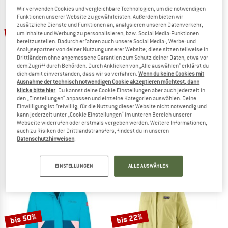
Wir verwenden Cookies und vergleichbare Technologien, um die notwendigen
ZUM SOMMER SALE
Funktionen unserer Website zu gewährleisten. Außerdem bieten wir
zusätzliche Dienste und Funktionen an, analysieren unseren Datenverkehr,
60%
35%
um Inhalte und Werbung zu personalisieren, bzw. Social Media-Funktionen
bereitzustellen. Dadurch erfahren auch unsere Social Media-, Werbe- und
Analysepartner von deiner Nutzung unserer Website; diese sitzen teilweise in
Drittländern ohne angemessene Garantien zum Schutz deiner Daten, etwa vor
dem Zugriff durch Behörden. Durch Anklicken von „Alle auswählen“ erklärst du
dich damit einverstanden, dass wir so verfahren.
Wenn du keine Cookies mit
Ausnahme der technisch notwendigen Cookie akzeptieren möchtest, dann
klicke bitte hier
. Du kannst deine Cookie Einstellungen aber auch jederzeit in
den „Einstellungen“ anpassen und einzelne Kategorien auswählen. Deine
Einwilligung ist freiwillig, für die Nutzung dieser Website nicht notwendig und
SCHÖFFEL
STOIC
kann jederzeit unter „Cookie Einstellungen“ im unteren Bereich unserer
Women's Jacket Cascata
KalmarSt. 3L Rain Jacket II
Webseite widerrufen oder erstmals vergeben werden. Weitere Informationen,
Regenjacke
Regenjacke
auch zu Risiken der Drittlandstransfers, findest du in unseren
Datenschutzhinweisen
.
CHF 294.95
CHF 117.98
CHF 215.95
CHF 140.37
5,0
(4)
4,8
(6)
EINSTELLUNGEN
ALLE AUSWÄHLEN
bis 50%
bis 22%