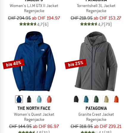
Women's L.I.M GTX II Jacket
Torrentshell 3L Jacket
Regenjacke
Regenjacke
CHF 294.95
ab CHF 194.97
CHF 218.95
ab CHF 153.27
4,7
(6)
4,7
(79)
bis 40%
bis 25%
THE NORTH FACE
PATAGONIA
Women's Quest Jacket
Granite Crest Jacket
Regenjacke
Regenjacke
CHF 144.95
ab CHF 86.97
CHF 318.95
ab CHF 239.21
4,6
(31)
4,1
(15)