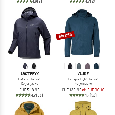
4,9
(9)
4,7
(23)
bis 26%
ARC'TERYX
VAUDE
Beta SL Jacket
Escape Light Jacket
Regenjacke
Regenjacke
CHF 548.95
CHF 129.95
ab CHF 96.16
4,7
(31)
4,7
(52)