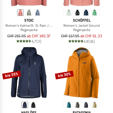
STOIC
SCHÖFFEL
Women's KalmarSt. 3L Rain Jacket II
Women's Jacket Gmund
Regenjacke
Regenjacke
CHF 215.95
ab CHF 140.37
CHF 117.95
ab CHF 61.33
4,7
(3)
4,8
(16)
bis 35%
bis 30%
HAGLÖFS
PATAGONIA