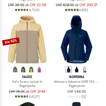
CHF 38.95
ab CHF 22.98
CHF 428.95
ab CHF 300.27
4,7
(13)
4,8
(6)
bis 50%
VAUDE
NORRØNA
Kid's Turaco Jacket III
Women's Falketind GORE-TEX Jacket
Regenjacke
Regenjacke
CHF 74.95
ab CHF 37.48
CHF 548.95
4,6
(17)
(0)