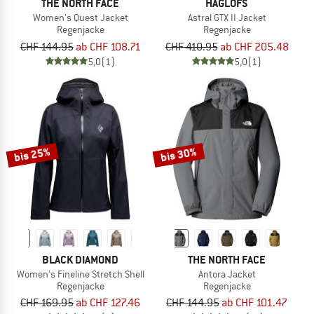
THE NORTH FACE
HAGLÖFS
Women's Quest Jacket
Astral GTX II Jacket
Regenjacke
Regenjacke
CHF 144.95
ab CHF 108.71
CHF 410.95
ab CHF 205.48
5,0
(1)
5,0
(1)
bis 25%
bis 30%
BLACK DIAMOND
THE NORTH FACE
Women's Fineline Stretch Shell
Antora Jacket
Regenjacke
Regenjacke
CHF 169.95
ab CHF 127.46
CHF 144.95
ab CHF 101.47