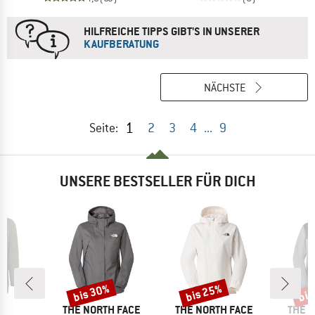
HILFREICHE TIPPS GIBT'S IN UNSERER
KAUFBERATUNG
NÄCHSTE
1
Seite:
2
3
4
...
9
UNSERE BESTSELLER FÜR DICH
bis 30%
bis 25%
bis
Rabatt
Rabatt
Raba
E
MARKE
MARKE
MARK
E
THE NORTH FACE
THE NORTH FACE
THE 