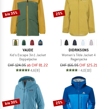
bis 35%
25%
VAUDE
DIDRIKSONS
Kid's Escape 3in1 Jacket
Women's Tilde Jacket 4
Doppeljacke
Regenjacke
CHF 124.95
ab CHF 81.22
CHF 166.95
CHF 125.21
4,6
(8)
4,0
(10)
bis 30%
25%