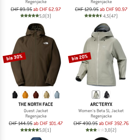
Regenjacke
Regenjacke
CHF 89.95
ab CHF 62.97
CHF 129.95
ab CHF 90.97
5,0
(3)
4,5
(47)
bis 30%
bis 20%
THE NORTH FACE
ARC'TERYX
Quest Jacket
Women's Beta SL Jacket
Regenjacke
Regenjacke
CHF 144.95
ab CHF 101.47
CHF 490.95
ab CHF 392.76
5,0
(1)
3,0
(2)