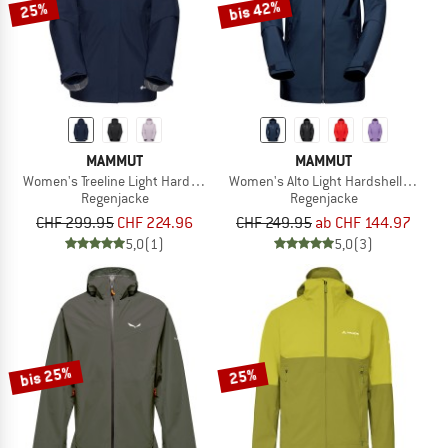
bis 42%
25%
MAMMUT
MAMMUT
Women's Treeline Light Hardshell Hooded Jacket
Women's Alto Light Hardshell Hoode
Regenjacke
Regenjacke
CHF 299.95
CHF 224.96
CHF 249.95
ab CHF 144.97
5,0
(1)
5,0
(3)
bis 25%
25%