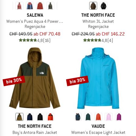
SALEWA
THE NORTH FACE
Women's Puez Aqua 4 PowerTex 2.5L Jacket
Whiton 3L Jacket
Regenjacke
Regenjacke
CHF 149.95
ab CHF 70.48
CHF 224.95
ab CHF 146.22
4,8
(16)
4,8
(4)
bis 30%
bis 30%
THE NORTH FACE
VAUDE
Boy's Antora Rain Jacket
Women's Escape Light Jacket