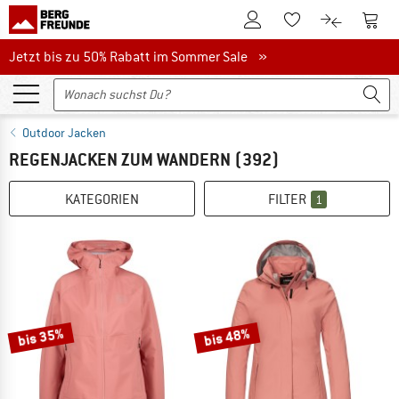
Zum Kundenkonto
Zum 
Zum Merkzettel.
Zum Produk
Jetzt bis zu 50% Rabatt im Sommer Sale
Jetzt bis zu 50% Rabatt im Sommer Sale »
Outdoor Jacken
REGENJACKEN ZUM WANDERN
(392)
KATEGORIEN
FILTER
1
bis 35%
bis 48%