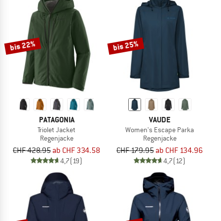
bis 22%
bis 25%
PATAGONIA
VAUDE
Triolet Jacket
Women's Escape Parka
Regenjacke
Regenjacke
CHF 428.95
ab CHF 334.58
CHF 179.95
ab CHF 134.96
4,7
(19)
4,7
(12)